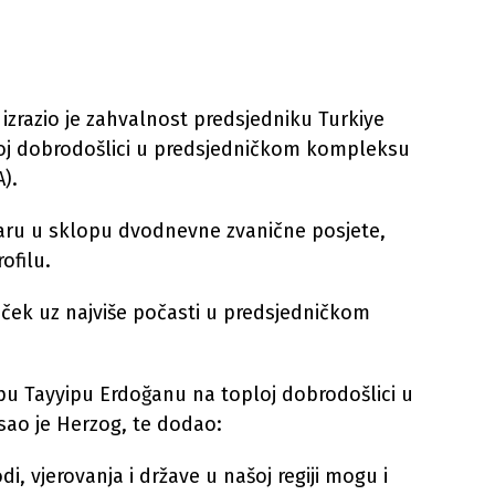
 izrazio je zahvalnost predsjedniku Turkiye
oj dobrodošlici u predsjedničkom kompleksu
).
karu u sklopu dvodnevne zvanične posjete,
ofilu.
ček uz najviše počasti u predsjedničkom
u Tayyipu Erdoğanu na toploj dobrodošlici u
ao je Herzog, te dodao:
i, vjerovanja i države u našoj regiji mogu i