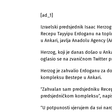
[ad_1]
Izraelski predsjednik Isaac Herzog
Recepu Tayyipu Erdoganu na topl
u Ankari, javlja Anadolu Agency (AA
Herzog, koji je danas došao u An
oglasio se na zvaničnom Twitter pr
Herzog je zahvalio Erdoganu za do
kompleksu Bestepe u Ankari.
“Zahvalan sam predsjedniku Recep
predsjedničkom kompleksu”, napis
“U potpunosti vjerujem da svi narod