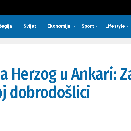
Regija
Svijet
Ekonomija
Sport
Lifestyle
la Herzog u Ankari: 
j dobrodošlici