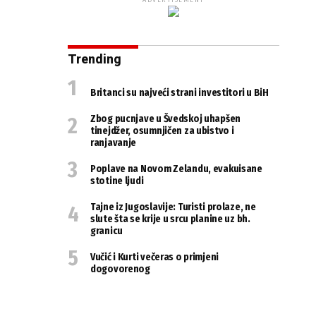
ADVERTISEMENT
Trending
Britanci su najveći strani investitori u BiH
Zbog pucnjave u Švedskoj uhapšen
tinejdžer, osumnjičen za ubistvo i
ranjavanje
Poplave na Novom Zelandu, evakuisane
stotine ljudi
Tajne iz Jugoslavije: Turisti prolaze, ne
slute šta se krije u srcu planine uz bh.
granicu
Vučić i Kurti večeras o primjeni
dogovorenog