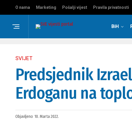
O nama
Marketing
Pošalji vijest
Pravila privatnosti
BiH
SVIJET
Predsjednik Izrae
Erdoganu na toplo
Objavljeno
10. Marta 2022.