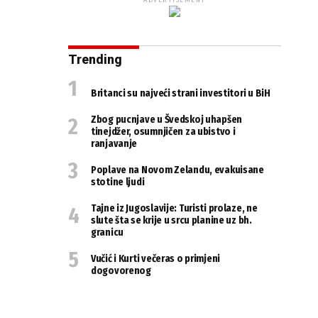
ADVERTISEMENT
Trending
Britanci su najveći strani investitori u BiH
Zbog pucnjave u Švedskoj uhapšen
tinejdžer, osumnjičen za ubistvo i
ranjavanje
Poplave na Novom Zelandu, evakuisane
stotine ljudi
Tajne iz Jugoslavije: Turisti prolaze, ne
slute šta se krije u srcu planine uz bh.
granicu
Vučić i Kurti večeras o primjeni
dogovorenog