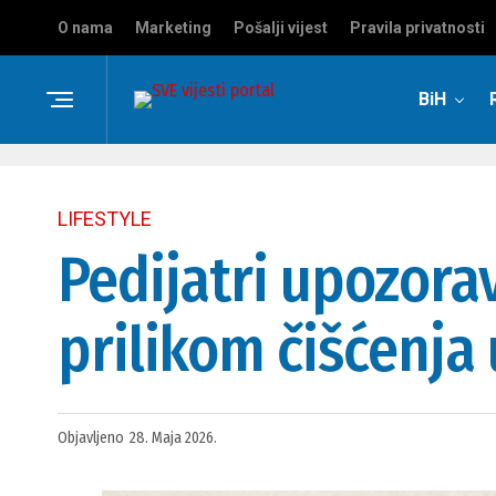
O nama
Marketing
Pošalji vijest
Pravila privatnosti
BiH
LIFESTYLE
Pedijatri upozora
prilikom čišćenja 
Objavljeno
28. Maja 2026.