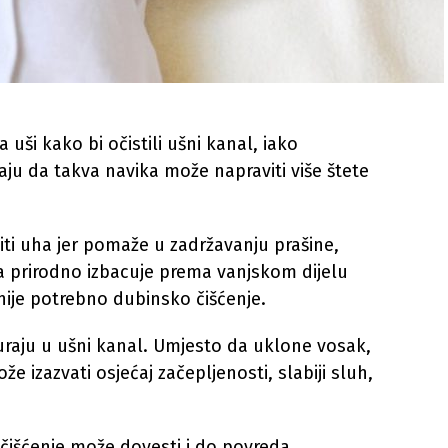
a uši kako bi očistili ušni kanal, iako
ju da takva navika može napraviti više štete
iti uha jer pomaže u zadržavanju prašine,
ga prirodno izbacuje prema vanjskom dijelu
nije potrebno dubinsko čišćenje.
uraju u ušni kanal. Umjesto da uklone vosak,
e izazvati osjećaj začepljenosti, slabiji sluh,
 čišćenje može dovesti i do povreda