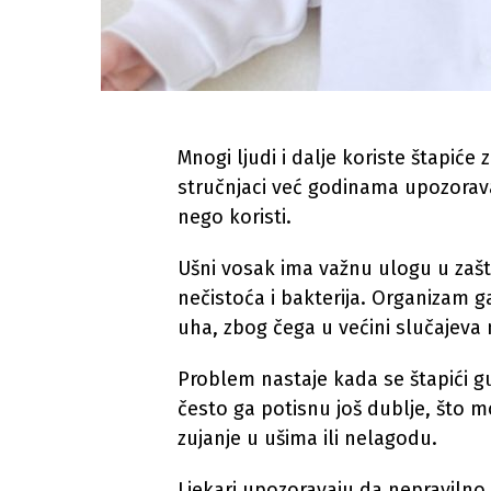
Mnogi ljudi i dalje koriste štapiće z
stručnjaci već godinama upozorava
nego koristi.
Ušni vosak ima važnu ulogu u zašt
nečistoća i bakterija. Organizam 
uha, zbog čega u većini slučajeva 
Problem nastaje kada se štapići g
često ga potisnu još dublje, što mož
zujanje u ušima ili nelagodu.
Ljekari upozoravaju da nepravilno