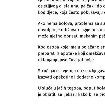
osjetljivog dijela uha, pa čak i do
kod djece, koja često pokušavaju 
Ako nema bolova, problema sa slu
dovoljno je održavati higijenu sa
može nježno obrisati mekanim peš
Kod osoba koje imaju pojačano st
preparati iz apoteke koji omekšava
uklanjanje,piše
Cuvajzdravlje
Stručnjaci savjetuju da se izbjega
izazvati opekotine i dodatne kompl
U slučaju jačih tegoba, poput bola,
je obratiti se ljekaru kako bi se pr