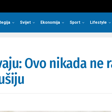
Regija
Svijet
Ekonomija
Sport
Lifestyle
vaju: Ovo nikada ne
ušiju