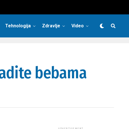
Tehnologija
Zdravlje
Video
 radite bebama