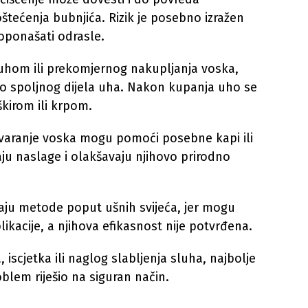
 oštećenja bubnjića. Rizik je posebno izražen
oponašati odrasle.
hom ili prekomjernog nakupljanja voska,
mo spoljnog dijela uha. Nakon kupanja uho se
kirom ili krpom.
varanje voska mogu pomoći posebne kapi ili
ju naslage i olakšavaju njihovo prirodno
vaju metode poput ušnih svijeća, jer mogu
ikacije, a njihova efikasnost nije potvrđena.
 iscjetka ili naglog slabljenja sluha, najbolje
oblem riješio na siguran način.