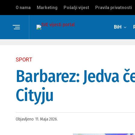
O nama
Marketing
Pošalji vijest
Pravila privatnosti
BiH
SPORT
Barbarez: Jedva č
Cityju
Objavljeno
11. Maja 2026.