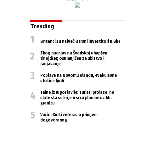
ADVERTISEMENT
Trending
Britanci su najveći strani investitori u BiH
Zbog pucnjave u Švedskoj uhapšen
tinejdžer, osumnjičen za ubistvo i
ranjavanje
Poplave na Novom Zelandu, evakuisane
stotine ljudi
Tajne iz Jugoslavije: Turisti prolaze, ne
slute šta se krije u srcu planine uz bh.
granicu
Vučić i Kurti večeras o primjeni
dogovorenog