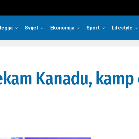
Regija
Svijet
Ekonomija
Sport
Lifestyle
ekam Kanadu, kamp će