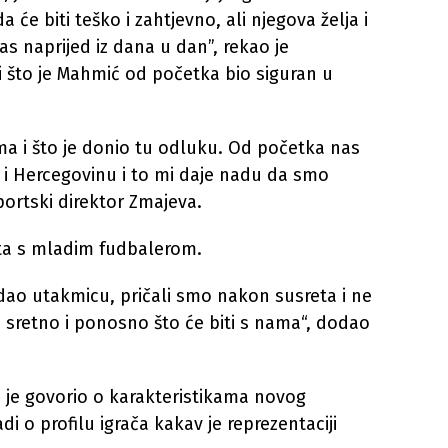
a će biti teško i zahtjevno, ali njegova želja i
as naprijed iz dana u dan”, rekao je
i što je Mahmić od početka bio siguran u
ma i što je donio tu odluku. Od početka nas
nu i Hercegovinu i to mi daje nadu da smo
sportski direktor Zmajeva.
eta s mladim fudbalerom.
dao utakmicu, pričali smo nakon susreta i ne
te sretno i ponosno što će biti s nama“, dodao
e je govorio o karakteristikama novog
di o profilu igrača kakav je reprezentaciji