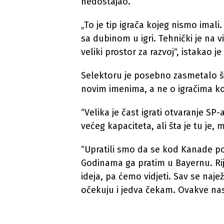
nedostajao.
„To je tip igrača kojeg nismo imali
sa dubinom u igri. Tehnički je na 
veliki prostor za razvoj“, istakao j
Selektoru je posebno zasmetalo š
novim imenima, a ne o igračima koju
“Velika je čast igrati otvaranje SP-
većeg kapaciteta, ali šta je tu je
“Upratili smo da se kod Kanade povr
Godinama ga pratim u Bayernu. Rije
ideja, pa ćemo vidjeti. Sav se naj
očekuju i jedva čekam. Ovakve nas 