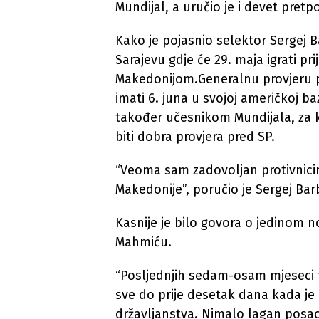
Mundijal, a uručio je i devet pretpo
Kako je pojasnio selektor Sergej Ba
Sarajevu gdje će 29. maja igrati p
Makedonijom.Generalnu provjeru p
imati 6. juna u svojoj američkoj ba
također učesnikom Mundijala, za ko
biti dobra provjera pred SP.
“Veoma sam zadovoljan protivnicim
Makedonije”, poručio je Sergej Bar
Kasnije je bilo govora o jedinom no
Mahmiću.
“Posljednjih sedam-osam mjeseci t
sve do prije desetak dana kada j
državljanstva. Nimalo lagan posao,