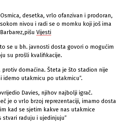
. Osmica, desetka, vrlo ofanzivan i prodoran,
visokom nivou i radi se o momku koji još ima
e Barbarez,pišu
Vijesti
to se u bh. javnosti dosta govori o mogućim
 su prošli kvalifikacije.
a protiv domaćina. Šteta je što stadion nije
, mi idemo utakmicu po utakmicu”.
ijedio Davies, njihov najbolji igrač.
č je o vrlo brzoj reprezentaciji, imamo dosta
ežim kad se sjetim kakve nas utakmice
stvari raduju i ujedinjuju”