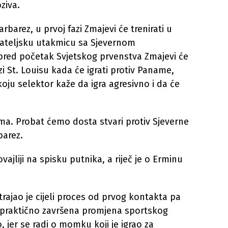
ziva.
rbarez, u prvoj fazi Zmajevi će trenirati u
rijateljsku utakmicu sa Sjevernom
red početak Svjetskog prvenstva Zmajevi će
zi St. Louisu kada će igrati protiv Paname,
ju selektor kaže da igra agresivno i da će
a. Probat ćemo dosta stvari protiv Sjeverne
barez.
vajliji na spisku putnika, a riječ je o Erminu
rajao je cijeli proces od prvog kontakta pa
e praktično završena promjena sportskog
 jer se radi o momku koji je igrao za