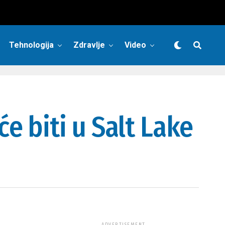
Tehnologija
Zdravlje
Video
 biti u Salt Lake