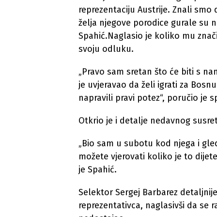
reprezentaciju Austrije. Znali smo d
želja njegove porodice gurale su n
Spahić.Naglasio je koliko mu znač
svoju odluku.
„Pravo sam sretan što će biti s na
je uvjeravao da želi igrati za Bos
napravili pravi potez“, poručio je 
Otkrio je i detalje nedavnog susr
„Bio sam u subotu kod njega i gle
možete vjerovati koliko je to dije
je Spahić.
Selektor Sergej Barbarez detaljnij
reprezentativca, naglasivši da se ra