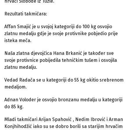
hrvači Slobode iz Tuzle.
Rezultati takmičara:
Affan Smajić je u svojoj kategoriji do 100 kg osvojio
zlatnu medalju gdje je svoje protivnike pobjedio prije
isteka meča.
Naša zlatna djevojčica Hana Brkanić je također sve
svoje protivnice pobijedila tehničkim tušem i osvojila
zlatnu medalju.
Vedad Radača se u kategoriji do 55 kg okitio srebrenom
medaljom.
Adnan Voloder je osvojio bronzanu medalju u kategoriji
do 85 kg.
Mladi takmičari Arijan Spahović , Nedim Ibrović i Arman
Konjhihodžić iako su se dobro borili sa starijim hrvačim