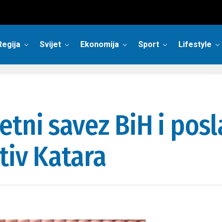
Regija
Svijet
Ekonomija
Sport
Lifestyle
tni savez BiH i pos
tiv Katara