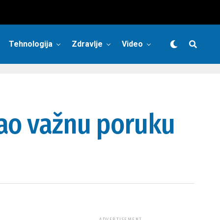
Tehnologija
Zdravlje
Video
lao važnu poruku