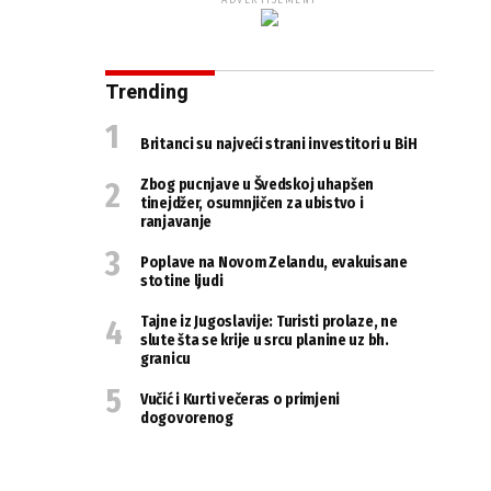
ADVERTISEMENT
Trending
Britanci su najveći strani investitori u BiH
Zbog pucnjave u Švedskoj uhapšen
tinejdžer, osumnjičen za ubistvo i
ranjavanje
Poplave na Novom Zelandu, evakuisane
stotine ljudi
Tajne iz Jugoslavije: Turisti prolaze, ne
slute šta se krije u srcu planine uz bh.
granicu
Vučić i Kurti večeras o primjeni
dogovorenog