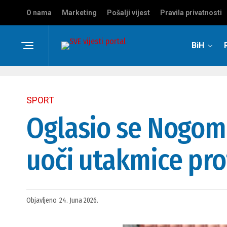
O nama
Marketing
Pošalji vijest
Pravila privatnosti
BiH
SPORT
Oglasio se Nogome
uoči utakmice pro
Objavljeno
24. Juna 2026.