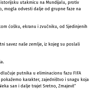
storijsku utakmicu na Mundijalu, protiv
mo, mogla odvesti dalje od grupne faze na
kom ćošku, ekranu i zvučniku, od Sjedinjenih
ni savez naše zemlje, iz kojeg su poslali
a.
dlučuje putnika u eliminacionu fazu FIFA
a pokažemo karakter, zajedništvo i snagu koja
a san i dalje traje! Sretno, Zmajevi!”