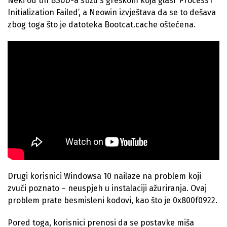
Neki od tih BSoD-a stižu s greškom koja glasi ‘Process1
Initialization Failed’, a Neowin izvještava da se to dešava
zbog toga što je datoteka Bootcat.cache oštećena.
Drugi korisnici Windowsa 10 nailaze na problem koji
zvuči poznato – neuspjeh u instalaciji ažuriranja. Ovaj
problem prate besmisleni kodovi, kao što je 0x800f0922.
Pored toga, korisnici prenosi da se postavke miša