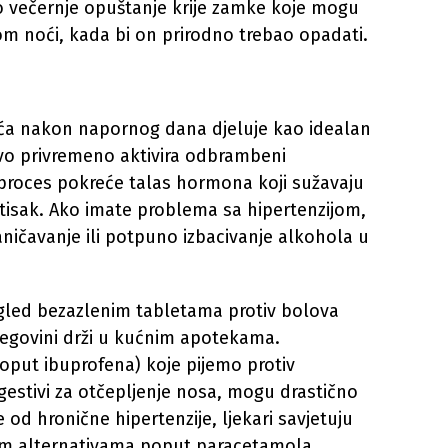
 večernje opuštanje krije zamke koje mogu
om noći, kada bi on prirodno trebao opadati.
 pića nakon napornog dana djeluje kao idealan
vo privremeno aktivira odbrambeni
j proces pokreće talas hormona koji sužavaju
itisak. Ako imate problema sa hipertenzijom,
ničavanje ili potpuno izbacivanje alkohola u
zgled bezazlenim tabletama protiv bolova
cegovini drži u kućnim apotekama.
poput ibuprofena) koje pijemo protiv
gestivi za otčepljenje nosa, mogu drastično
e od hronične hipertenzije, ljekari savjetuju
ijim alternativama poput paracetamola.