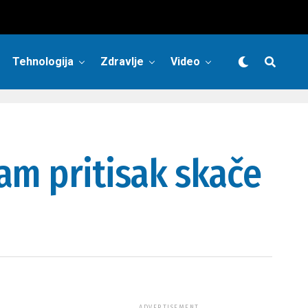
Tehnologija
Zdravlje
Video
am pritisak skače