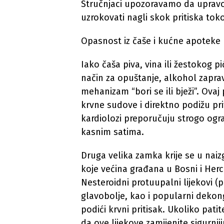
Stručnjaci upozoravamo da upravo
uzrokovati nagli skok pritiska tok
Opasnost iz čaše i kućne apoteke
Iako čaša piva, vina ili žestokog
način za opuštanje, alkohol zapra
mehanizam “bori se ili bježi”. Ova
krvne sudove i direktno podižu pr
kardiolozi preporučuju strogo ogra
kasnim satima.
Druga velika zamka krije se u nai
koje većina građana u Bosni i Her
Nesteroidni protuupalni lijekovi (
glavobolje, kao i popularni dekon
podići krvni pritisak. Ukoliko patit
da ove lijekove zamijenite sigurn