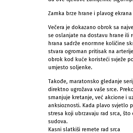
Zamka brze hrane i plavog ekrana
Večera je dokazano obrok sa najv
se oslanjate na dostavu hrane ili
hrana sadrže enormne količine skr
stvara ogroman pritisak na arterij
obrok kod kuće koristeći svježe p
umjesto soljenke.
Takođe, maratonsko gledanje serij
direktno ugrožava vaše srce. Pre
smanjuje kretanje, već akcione i uz
anksioznosti. Kada plavo svjetlo p
stresa koji ubrzavaju rad srca, št
sudova.
Kasni slatkiši remete rad srca