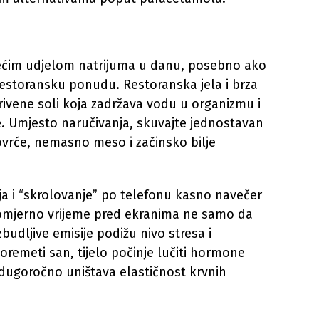
ećim udjelom natrijuma u danu, posebno ako
 restoransku ponudu. Restoranska jela i brza
ivene soli koja zadržava vodu u organizmu i
e. Umjesto naručivanja, skuvajte jednostavan
ovrće, nemasno meso i začinsko bilje
a i “skrolovanje” po telefonu kasno navečer
komjerno vrijeme pred ekranima ne samo da
budljive emisije podižu nivo stresa i
oremeti san, tijelo počinje lučiti hormone
o dugoročno uništava elastičnost krvnih