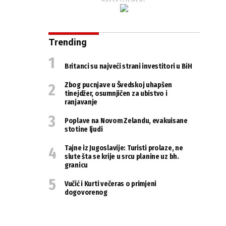
ADVERTISEMENT
Trending
Britanci su najveći strani investitori u BiH
Zbog pucnjave u Švedskoj uhapšen
tinejdžer, osumnjičen za ubistvo i
ranjavanje
Poplave na Novom Zelandu, evakuisane
stotine ljudi
Tajne iz Jugoslavije: Turisti prolaze, ne
slute šta se krije u srcu planine uz bh.
granicu
Vučić i Kurti večeras o primjeni
dogovorenog