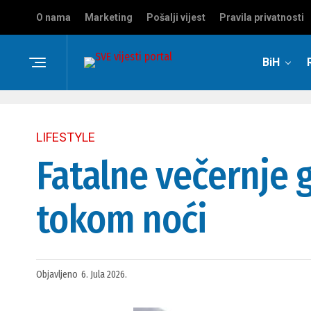
O nama
Marketing
Pošalji vijest
Pravila privatnosti
BiH
LIFESTYLE
Fatalne večernje 
tokom noći
Objavljeno
6. Jula 2026.