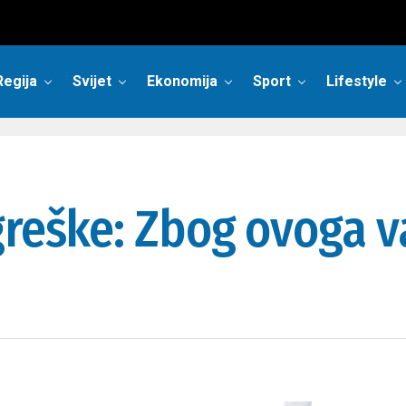
Regija
Svijet
Ekonomija
Sport
Lifestyle
greške: Zbog ovoga v