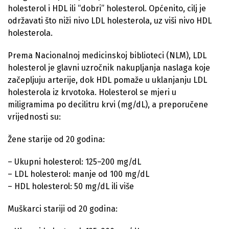
holesterol i HDL ili “dobri” holesterol. Općenito, cilj je
održavati što niži nivo LDL holesterola, uz viši nivo HDL
holesterola.
Prema Nacionalnoj medicinskoj biblioteci (NLM), LDL
holesterol je glavni uzročnik nakupljanja naslaga koje
začepljuju arterije, dok HDL pomaže u uklanjanju LDL
holesterola iz krvotoka. Holesterol se mjeri u
miligramima po decilitru krvi (mg/dL), a preporučene
vrijednosti su:
Žene starije od 20 godina:
– Ukupni holesterol: 125–200 mg/dL
– LDL holesterol: manje od 100 mg/dL
– HDL holesterol: 50 mg/dL ili više
Muškarci stariji od 20 godina: