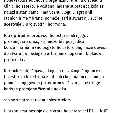
holesterola neophodna organizmu. Prema Cleveland
Clinic, holesterol je voštana, masna supstanca koja se
nalazi u stanicama i ima važnu ulogu u izgradnji
staničnih membrana, pomaže jetri u stvaranju žuči te
učestvuje u proizvodnji hormona.
Jetra prirodno proizvodi holesterol, ali njegov
prekomjeran unos, koji može biti posljedica
konzumiranja hrane bogate holesterolom, može dovesti
do stvaranja naslaga u arterijama i opasnih blokada
protoka krvi.
Kardiolozi objašnjavaju koje su najvažnije činjenice o
holesterolu koje treba znati, ali i koje namirnice mogu
pomoći u njegovom prirodnom snižavanju, uz druge
korisne promjene životnih navika.
Šta se smatra zdravim holesterolom
U organizmu postoje dvije vrste holesterola: LDL ili “loši”