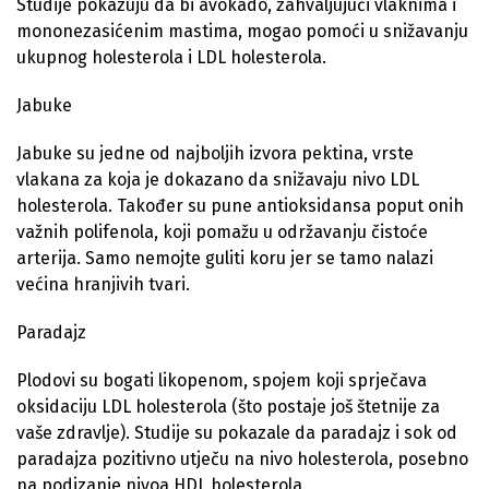
Studije pokazuju da bi avokado, zahvaljujući vlaknima i
mononezasićenim mastima, mogao pomoći u snižavanju
ukupnog holesterola i LDL holesterola.
Jabuke
Jabuke su jedne od najboljih izvora pektina, vrste
vlakana za koja je dokazano da snižavaju nivo LDL
holesterola. Također su pune antioksidansa poput onih
važnih polifenola, koji pomažu u održavanju čistoće
arterija. Samo nemojte guliti koru jer se tamo nalazi
većina hranjivih tvari.
Paradajz
Plodovi su bogati likopenom, spojem koji sprječava
oksidaciju LDL holesterola (što postaje još štetnije za
vaše zdravlje). Studije su pokazale da paradajz i sok od
paradajza pozitivno utječu na nivo holesterola, posebno
na podizanje nivoa HDL holesterola.