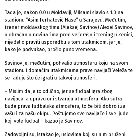
Tada je, nakon 0:0 u Moldaviji, Milsami slavio s 1:0 na
stadionu “Asim Ferhatović Hase” u Sarajevu. Međutim,
trener moldavskog tima (Aleksej Savinov) Alexei Savinov,
u obraćanju novinarima pred večerašnji trening u Zenici,
nije želio praviti usporedbu s tom utakmicom, jer je,
kako je podvukao, prošlo puno vremena.
Savinov je, međutim, pohvalio atmosferu koju na svom
stadionu i domaćim utakmicama prave navijači Veleža te
se raduje što će igrati u takvoj atmosferi.
– Mislim da je to odlično, jer se fudbal igra zbog
navijača, a upravo oni stvaraju atmosferu. Ako sutra
bude prava fudbalska atmosfera, to će biti dobro i za
vašu i za našu ekipu. Poštujemo sve navijače i sve ljude
koji vole fudbal – kazao je Savinov.
Zadovoljni su, istakao je, uslovima koji su nim pruženi.