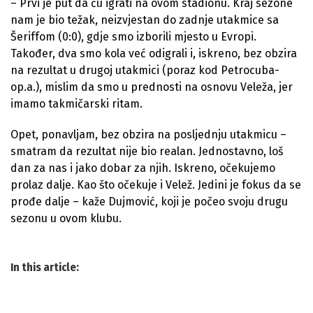
– Prvi je put da ću igrati na ovom stadionu. Kraj sezone
nam je bio težak, neizvjestan do zadnje utakmice sa
Šeriffom (0:0), gdje smo izborili mjesto u Evropi.
Također, dva smo kola već odigrali i, iskreno, bez obzira
na rezultat u drugoj utakmici (poraz kod Petrocuba-
op.a.), mislim da smo u prednosti na osnovu Veleža, jer
imamo takmičarski ritam.
Opet, ponavljam, bez obzira na posljednju utakmicu –
smatram da rezultat nije bio realan. Jednostavno, loš
dan za nas i jako dobar za njih. Iskreno, očekujemo
prolaz dalje. Kao što očekuje i Velež. Jedini je fokus da se
prođe dalje – kaže Dujmović, koji je počeo svoju drugu
sezonu u ovom klubu.
In this article: