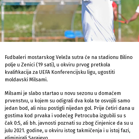
Fudbaleri mostarskog Veleža sutra će na stadionu Bilino
polje u Zenici (19 sati), u okviru prvog pretkola
kvalifikacija za UEFA Konferencijsku ligu, ugostiti
moldavski Milsami.
Milsami je slabo startao u novu sezonu u domaćem
prvenstvu, u kojem su odigrali dva kola te osvojili samo
jedan bod, ali nisu postigli nijedan gol. Prije četiri dana u
gostima kod prvaka i vodećeg Petrocuba izgubili su s
čak 0:5, ali bh. javnosti poznati su zbog činjenice da su u
julu 2021. godine, u okviru istog takmičenja i u istoj fazi,
eliminirali Sarajevo.