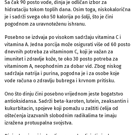
Sa čak 90 posto vode, dinja je odličan izbor za
hidrataciju tokom toplih dana. Osim toga, niskokalorična
je i sadrži svega oko 50 kalorija po šolji, što je čini
pogodnom za uravnoteženu ishranu.
Posebno se izdvaja po visokom sadržaju vitamina C i
vitamina A. Jedna porcija može osigurati više od 60 posto
dnevnih potreba za vitaminom C, koji je važan za
imunitet i zdravlje kože, te oko 30 posto potreba za
vitaminom A, neophodnim za dobar vid. Zbog niskog
sadržaja natrija i purina, pogodna je i za osobe koje
vode računa o zdravlju bubrega i krvnom pritisku.
Ono što dinju čini posebno vrijednom jeste bogatstvo
antioksidansa. Sadrži beta-karoten, lutein, zeaksantin i
kukurbitacin, spojeve koji pomažu u zaštiti ćelija od
oštećenja izazvanih slobodnim radikalima te imaju
izražena protuupalna svojstva.