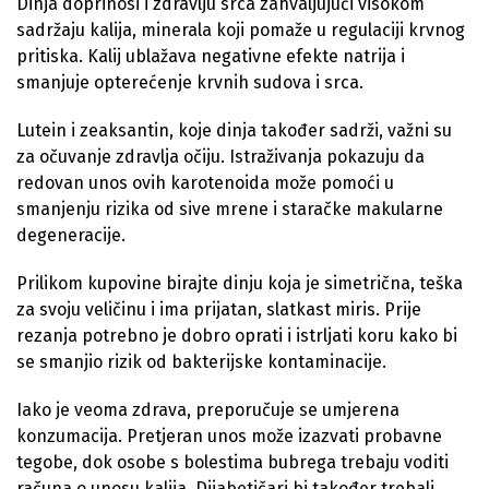
Dinja doprinosi i zdravlju srca zahvaljujući visokom
sadržaju kalija, minerala koji pomaže u regulaciji krvnog
pritiska. Kalij ublažava negativne efekte natrija i
smanjuje opterećenje krvnih sudova i srca.
Lutein i zeaksantin, koje dinja također sadrži, važni su
za očuvanje zdravlja očiju. Istraživanja pokazuju da
redovan unos ovih karotenoida može pomoći u
smanjenju rizika od sive mrene i staračke makularne
degeneracije.
Prilikom kupovine birajte dinju koja je simetrična, teška
za svoju veličinu i ima prijatan, slatkast miris. Prije
rezanja potrebno je dobro oprati i istrljati koru kako bi
se smanjio rizik od bakterijske kontaminacije.
Iako je veoma zdrava, preporučuje se umjerena
konzumacija. Pretjeran unos može izazvati probavne
tegobe, dok osobe s bolestima bubrega trebaju voditi
računa o unosu kalija. Dijabetičari bi također trebali