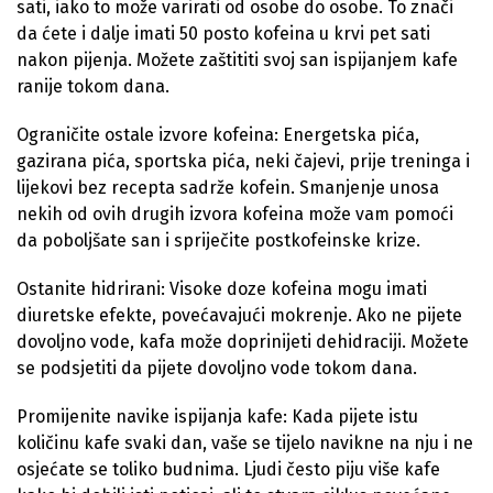
sati, iako to može varirati od osobe do osobe. To znači
da ćete i dalje imati 50 posto kofeina u krvi pet sati
nakon pijenja. Možete zaštititi svoj san ispijanjem kafe
ranije tokom dana.
Ograničite ostale izvore kofeina: Energetska pića,
gazirana pića, sportska pića, neki čajevi, prije treninga i
lijekovi bez recepta sadrže kofein. Smanjenje unosa
nekih od ovih drugih izvora kofeina može vam pomoći
da poboljšate san i spriječite postkofeinske krize.
Ostanite hidrirani: Visoke doze kofeina mogu imati
diuretske efekte, povećavajući mokrenje. Ako ne pijete
dovoljno vode, kafa može doprinijeti dehidraciji. Možete
se podsjetiti da pijete dovoljno vode tokom dana.
Promijenite navike ispijanja kafe: Kada pijete istu
količinu kafe svaki dan, vaše se tijelo navikne na nju i ne
osjećate se toliko budnima. Ljudi često piju više kafe