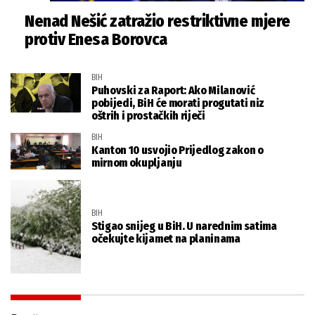
Nenad Nešić zatražio restriktivne mjere
protiv Enesa Borovca
BIH
Puhovski za Raport: Ako Milanović
pobijedi, BiH će morati progutati niz
oštrih i prostačkih riječi
BIH
Kanton 10 usvojio Prijedlog zakon o
mirnom okupljanju
BIH
Stigao snijeg u BiH. U narednim satima
očekujte kijamet na planinama