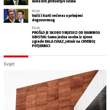
mora biti prihvatljiv svima
REGIJA
Vučić i Kurti večeras o primjeni
dogovorenog
REGIJA
PROŠLO JE SKORO 5 MJESECI OD IVANINOG
UBISTVA: Samo jedna osoba iz njene
zgrade DALA ISKAZ, Jetmir na CRVENOJ
POTJERNICI
Svijet