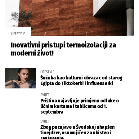
LIFESTYLE
Inovativni pristupi termoizolaciji za
moderni život!
LIFESTYLE
Šminka kao kulturni obrazac od starog
Egipta do Tiktokerki i influenserki
SVIJET
Priština najavljuje primjenu odluke o
ličnim kartama i tablicama od 1.
septembra
SVIJET
Zbog pucnjave u Švedskoj uhapšen
tinejdžer, osumnjičen za ubistvo i
ranjavanje