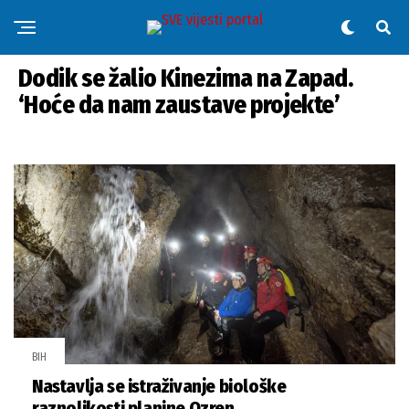
BIH
Dodik se žalio Kinezima na Zapad.
‘Hoće da nam zaustave projekte’
BIH
Nastavlja se istraživanje biološke
raznolikosti planine Ozren