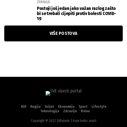
VIŠE POSTOVA
BiH
Regija
Svijet
Ekonomija
Sport
Lifestyle
Tehnologija
Zdravlje
Video
Copyright © 2022 SVEvijesti | koje treba znati!