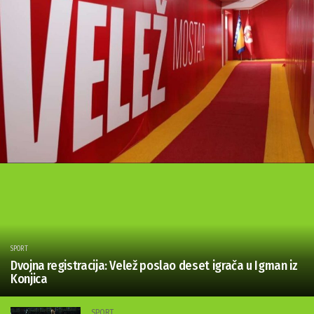
SPORT
Dvojna registracija: Velež poslao deset igrača u Igman iz
Konjica
SPORT