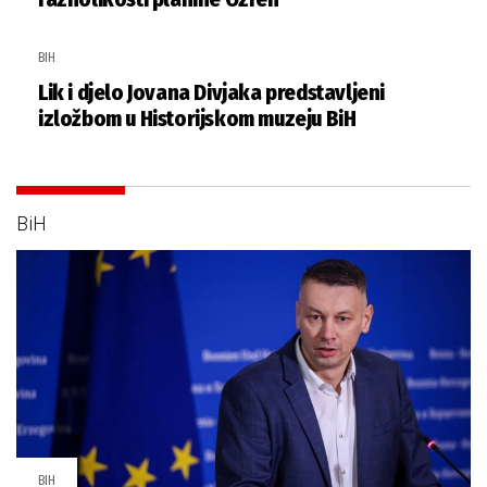
BIH
Lik i djelo Jovana Divjaka predstavljeni
izložbom u Historijskom muzeju BiH
BiH
BIH