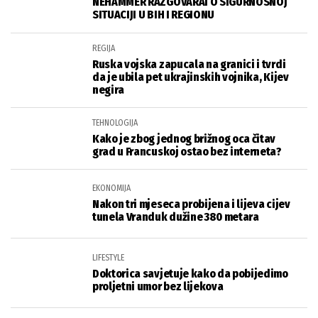
REGIJA
Ruska vojska zapucala na granici i tvrdi
da je ubila pet ukrajinskih vojnika, Kijev
negira
TEHNOLOGIJA
Kako je zbog jednog brižnog oca čitav
grad u Francuskoj ostao bez interneta?
EKONOMIJA
Nakon tri mjeseca probijena i lijeva cijev
tunela Vranduk dužine 380 metara
LIFESTYLE
Doktorica savjetuje kako da pobijedimo
proljetni umor bez lijekova
ZDRAVLJE
Postoji još jedan jako važan razlog zašto
bi se trebali cijepiti protiv bolesti COVID-
19