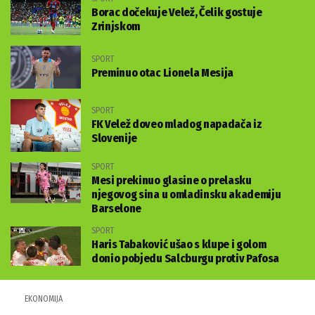
Borac dočekuje Velež, Čelik gostuje
Zrinjskom
SPORT
Preminuo otac Lionela Mesija
SPORT
FK Velež doveo mladog napadača iz
Slovenije
SPORT
Mesi prekinuo glasine o prelasku
njegovog sina u omladinsku akademiju
Barselone
SPORT
Haris Tabaković ušao s klupe i golom
donio pobjedu Salcburgu protiv Pafosa
EKONOMIJA