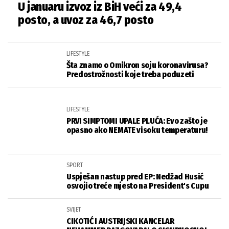
U januaru izvoz iz BiH veći za 49,4
posto, a uvoz za 46,7 posto
LIFESTYLE
Šta znamo o Omikron soju koronavirusa?
Predostrožnosti koje treba poduzeti
LIFESTYLE
PRVI SIMPTOMI UPALE PLUĆA: Evo zašto je
opasno ako NEMATE visoku temperaturu!
SPORT
Uspješan nastup pred EP: Nedžad Husić
osvojio treće mjesto na President's Cupu
SVIJET
CIKOTIĆ I AUSTRIJSKI KANCELAR
NEHAMMER RAZGOVARAI O SIGURNOSNOJ
SITUACIJI U BIH I REGIONU