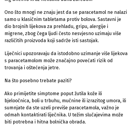
Ono što mnogi ne znaju jest da se paracetamol ne nalazi
samo u klasičnim tabletama protiv bolova. Sastavni je
dio brojnih lijekova za prehladu, gripu, alergije i
migrene, zbog čega ljudi često nesvjesno uzimaju više
različitih proizvoda koji sadrže isti sastojak.
Liječnici upozoravaju da istodobno uzimanje više lijekova
s paracetamolom može značajno povećati rizik od
trovanja i oštećenja jetre.
Na što posebno trebate paziti?
Ako primijetite simptome poput žutila kože ili
bjeloočnica, boli u trbuhu, mučnine ili izrazitog umora, ili
sumnjate da ste uzeli previše paracetamola, važno je
odmah kontaktirati liječnika. U težim slučajevima može
biti potrebna i hitna bolnička obrada.