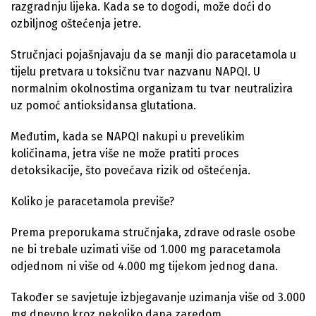
razgradnju lijeka. Kada se to dogodi, može doći do
ozbiljnog oštećenja jetre.
Stručnjaci pojašnjavaju da se manji dio paracetamola u
tijelu pretvara u toksičnu tvar nazvanu NAPQI. U
normalnim okolnostima organizam tu tvar neutralizira
uz pomoć antioksidansa glutationa.
Međutim, kada se NAPQI nakupi u prevelikim
količinama, jetra više ne može pratiti proces
detoksikacije, što povećava rizik od oštećenja.
Koliko je paracetamola previše?
Prema preporukama stručnjaka, zdrave odrasle osobe
ne bi trebale uzimati više od 1.000 mg paracetamola
odjednom ni više od 4.000 mg tijekom jednog dana.
Također se savjetuje izbjegavanje uzimanja više od 3.000
mg dnevno kroz nekoliko dana zaredom