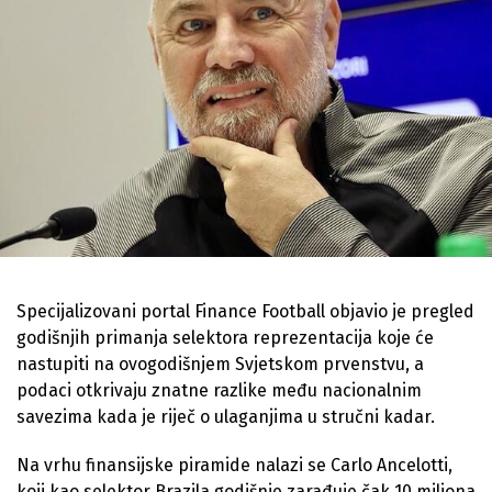
Specijalizovani portal Finance Football objavio je pregled
godišnjih primanja selektora reprezentacija koje će
nastupiti na ovogodišnjem Svjetskom prvenstvu, a
podaci otkrivaju znatne razlike među nacionalnim
savezima kada je riječ o ulaganjima u stručni kadar.
Na vrhu finansijske piramide nalazi se Carlo Ancelotti,
koji kao selektor Brazila godišnje zarađuje čak 10 miliona