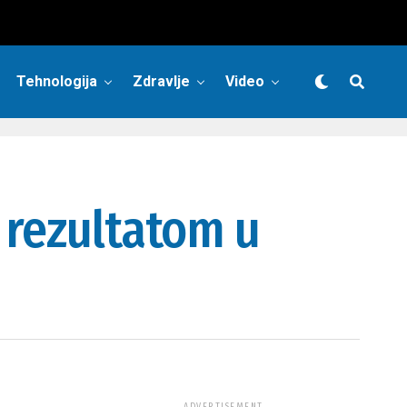
Tehnologija
Zdravlje
Video
 rezultatom u