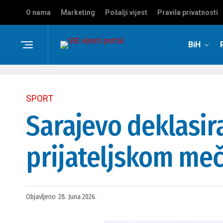
O nama
Marketing
Pošalji vijest
Pravila privatnosti
BiH
SPORT
Sarajevo deklasir
prijateljskom me
Objavljeno
28. Juna 2026.