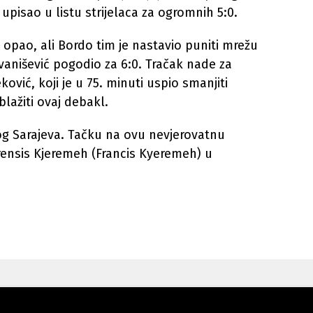
upisao u listu strijelaca za ogromnih 5:0.
opao, ali Bordo tim je nastavio puniti mrežu
Ivanišević pogodio za 6:0. Tračak nade za
ović, koji je u 75. minuti uspio smanjiti
lažiti ovaj debakl.
nog Sarajeva. Tačku na ovu nevjerovatnu
 Frensis Kjeremeh (Francis Kyeremeh) u