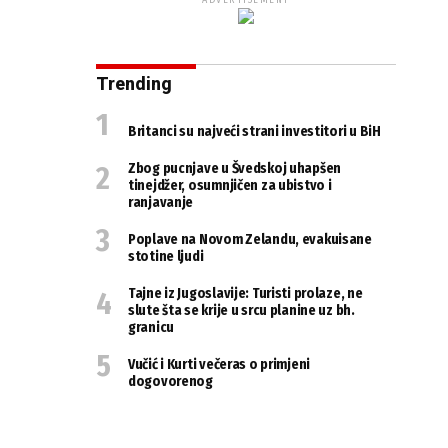
ADVERTISEMENT
Trending
Britanci su najveći strani investitori u BiH
Zbog pucnjave u Švedskoj uhapšen
tinejdžer, osumnjičen za ubistvo i
ranjavanje
Poplave na Novom Zelandu, evakuisane
stotine ljudi
Tajne iz Jugoslavije: Turisti prolaze, ne
slute šta se krije u srcu planine uz bh.
granicu
Vučić i Kurti večeras o primjeni
dogovorenog