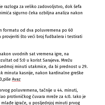
je razloga za veliko zadovoljstvo, dok šefa
imića sigurno čeka ozbiljna analiza nakon
em formatu od dva poluvremena po 60
rovjeriti što veći broj fudbalera i testirati
nakon uvodnih sat vremena igre, na
zultat od 5:0 u korist Sarajeva. Mrežu
 sedmoj minuti utakmice, da bi prednost u 29.
ak minuta kasnije, nakon kardinalne greške
0,piše
Avaz
prvog poluvremena, tačnije u 44. minuti,
ao protivničkog čuvara mreže za 4:0. Iako je
mlađe igrače, u posljednjoj minuti prvog