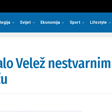
Regija
Svijet
Ekonomija
Sport
Lifestyle
alo Velež nestvarnim
ču