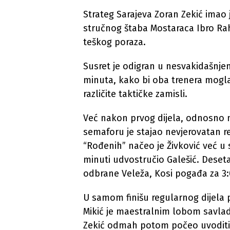
Strateg Sarajeva Zoran Zekić imao 
stručnog štaba Mostaraca Ibro Rah
teškog poraza.
Susret je odigran u nesvakidašnj
minuta, kako bi oba trenera mogla p
različite taktičke zamisli.
Već nakon prvog dijela, odnosno 
semaforu je stajao nevjerovatan re
“Rođenih” načeo je Živković već u
minuti udvostručio Galešić. Deset
odbrane Veleža, Kosi pogađa za 3:
U samom finišu regularnog dijela 
Mikić je maestralnim lobom savlad
Zekić odmah potom počeo uvoditi 