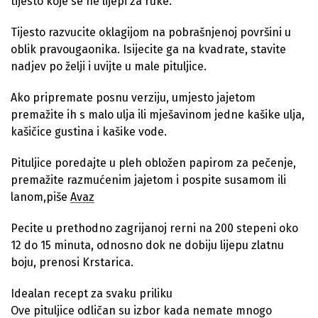
tijesto koje se ne lijepi za ruke.
Tijesto razvucite oklagijom na pobrašnjenoj površini u
oblik pravougaonika. Isijecite ga na kvadrate, stavite
nadjev po želji i uvijte u male pituljice.
Ako pripremate posnu verziju, umjesto jajetom
premažite ih s malo ulja ili mješavinom jedne kašike ulja,
kašičice gustina i kašike vode.
Pituljice poredajte u pleh obložen papirom za pečenje,
premažite razmućenim jajetom i pospite susamom ili
lanom,piše
Avaz
Pecite u prethodno zagrijanoj rerni na 200 stepeni oko
12 do 15 minuta, odnosno dok ne dobiju lijepu zlatnu
boju, prenosi Krstarica.
Idealan recept za svaku priliku
Ove pituljice odličan su izbor kada nemate mnogo