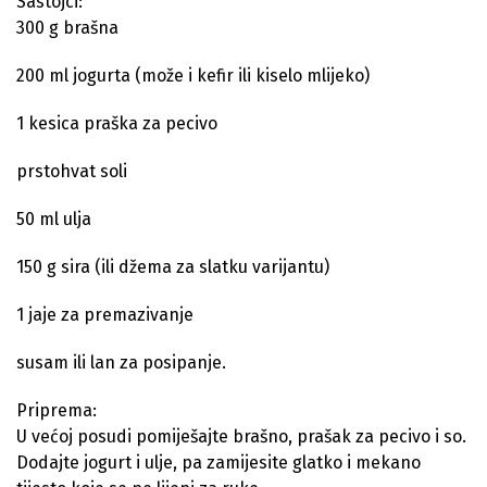
Sastojci:
300 g brašna
200 ml jogurta (može i kefir ili kiselo mlijeko)
1 kesica praška za pecivo
prstohvat soli
50 ml ulja
150 g sira (ili džema za slatku varijantu)
1 jaje za premazivanje
susam ili lan za posipanje.
Priprema:
U većoj posudi pomiješajte brašno, prašak za pecivo i so.
Dodajte jogurt i ulje, pa zamijesite glatko i mekano