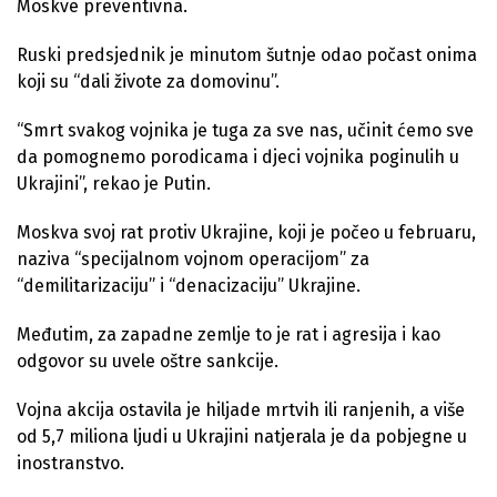
Moskve preventivna.
Ruski predsjednik je minutom šutnje odao počast onima
koji su “dali živote za domovinu”.
“Smrt svakog vojnika je tuga za sve nas, učinit ćemo sve
da pomognemo porodicama i djeci vojnika poginulih u
Ukrajini”, rekao je Putin.
Moskva svoj rat protiv Ukrajine, koji je počeo u februaru,
naziva “specijalnom vojnom operacijom” za
“demilitarizaciju” i “denacizaciju” Ukrajine.
Međutim, za zapadne zemlje to je rat i agresija i kao
odgovor su uvele oštre sankcije.
Vojna akcija ostavila je hiljade mrtvih ili ranjenih, a više
od 5,7 miliona ljudi u Ukrajini natjerala je da pobjegne u
inostranstvo.