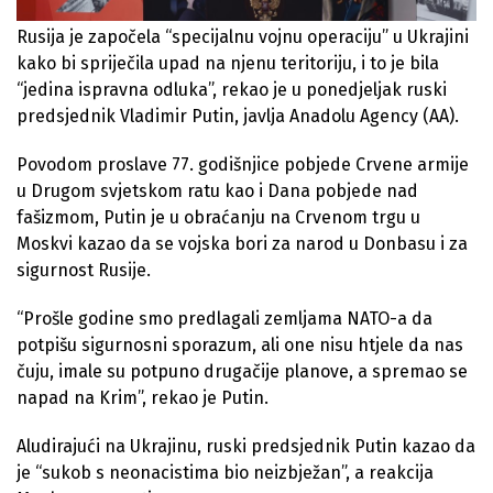
Rusija je započela “specijalnu vojnu operaciju” u Ukrajini
kako bi spriječila upad na njenu teritoriju, i to je bila
“jedina ispravna odluka”, rekao je u ponedjeljak ruski
predsjednik Vladimir Putin, javlja Anadolu Agency (AA).
Povodom proslave 77. godišnjice pobjede Crvene armije
u Drugom svjetskom ratu kao i Dana pobjede nad
fašizmom, Putin je u obraćanju na Crvenom trgu u
Moskvi kazao da se vojska bori za narod u Donbasu i za
sigurnost Rusije.
“Prošle godine smo predlagali zemljama NATO-a da
potpišu sigurnosni sporazum, ali one nisu htjele da nas
čuju, imale su potpuno drugačije planove, a spremao se
napad na Krim”, rekao je Putin.
Aludirajući na Ukrajinu, ruski predsjednik Putin kazao da
je “sukob s neonacistima bio neizbježan”, a reakcija