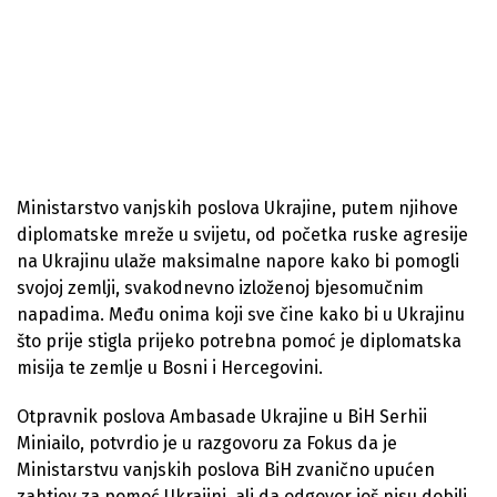
Ministarstvo vanjskih poslova Ukrajine, putem njihove
diplomatske mreže u svijetu, od početka ruske agresije
na Ukrajinu ulaže maksimalne napore kako bi pomogli
svojoj zemlji, svakodnevno izloženoj bjesomučnim
napadima. Među onima koji sve čine kako bi u Ukrajinu
što prije stigla prijeko potrebna pomoć je diplomatska
misija te zemlje u Bosni i Hercegovini.
Otpravnik poslova Ambasade Ukrajine u BiH Serhii
Miniailo, potvrdio je u razgovoru za Fokus da je
Ministarstvu vanjskih poslova BiH zvanično upućen
zahtjev za pomoć Ukrajini, ali da odgovor još nisu dobili.