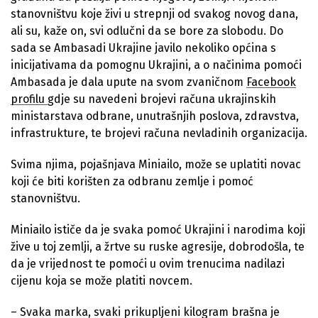
stanovništvu koje živi u strepnji od svakog novog dana,
ali su, kaže on, svi odlučni da se bore za slobodu. Do
sada se Ambasadi Ukrajine javilo nekoliko općina s
inicijativama da pomognu Ukrajini, a o načinima pomoći
Ambasada je dala upute na svom zvaničnom
Facebook
profilu
gdje su navedeni brojevi računa ukrajinskih
ministarstava odbrane, unutrašnjih poslova, zdravstva,
infrastrukture, te brojevi računa nevladinih organizacija.
Svima njima, pojašnjava Miniailo, može se uplatiti novac
koji će biti korišten za odbranu zemlje i pomoć
stanovništvu.
Miniailo ističe da je svaka pomoć Ukrajini i narodima koji
žive u toj zemlji, a žrtve su ruske agresije, dobrodošla, te
da je vrijednost te pomoći u ovim trenucima nadilazi
cijenu koja se može platiti novcem.
– Svaka marka, svaki prikupljeni kilogram brašna je