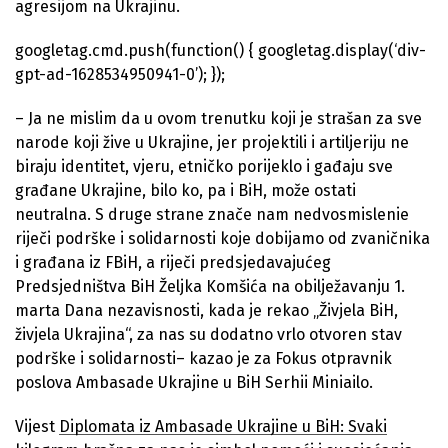
agresijom na Ukrajinu.
googletag.cmd.push(function() { googletag.display(‘div-
gpt-ad-1628534950941-0’); });
– Ja ne mislim da u ovom trenutku koji je strašan za sve
narode koji žive u Ukrajine, jer projektili i artiljeriju ne
biraju identitet, vjeru, etničko porijeklo i gađaju sve
građane Ukrajine, bilo ko, pa i BiH, može ostati
neutralna. S druge strane znače nam nedvosmislenie
riječi podrške i solidarnosti koje dobijamo od zvaničnika
i građana iz FBiH, a riječi predsjedavajućeg
Predsjedništva BiH Željka Komšića na obilježavanju 1.
marta Dana nezavisnosti, kada je rekao „Živjela BiH,
živjela Ukrajina“, za nas su dodatno vrlo otvoren stav
podrške i solidarnosti– kazao je za Fokus otpravnik
poslova Ambasade Ukrajine u BiH Serhii Miniailo.
Vijest
Diplomata iz Ambasade Ukrajine u BiH: Svaki