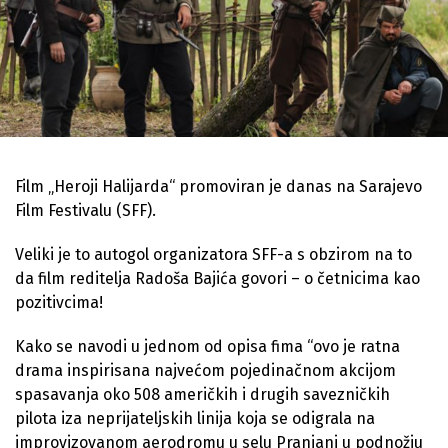
Film „Heroji Halijarda“ promoviran je danas na Sarajevo
Film Festivalu (SFF).
Veliki je to autogol organizatora SFF-a s obzirom na to
da film reditelja Radoša Bajića govori – o četnicima kao
pozitivcima!
Kako se navodi u jednom od opisa fima “ovo je ratna
drama inspirisana najvećom pojedinačnom akcijom
spasavanja oko 508 američkih i drugih savezničkih
pilota iza neprijateljskih linija koja se odigrala na
improvizovanom aerodromu u selu Pranjani u podnožju