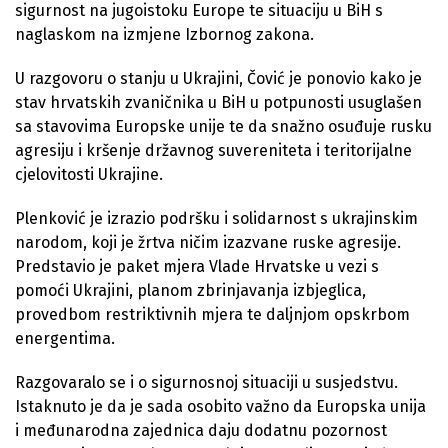
sigurnost na jugoistoku Europe te situaciju u BiH s
naglaskom na izmjene Izbornog zakona.
U razgovoru o stanju u Ukrajini, Čović je ponovio kako je
stav hrvatskih zvaničnika u BiH u potpunosti usuglašen
sa stavovima Europske unije te da snažno osuđuje rusku
agresiju i kršenje državnog suvereniteta i teritorijalne
cjelovitosti Ukrajine.
Plenković je izrazio podršku i solidarnost s ukrajinskim
narodom, koji je žrtva ničim izazvane ruske agresije.
Predstavio je paket mjera Vlade Hrvatske u vezi s
pomoći Ukrajini, planom zbrinjavanja izbjeglica,
provedbom restriktivnih mjera te daljnjom opskrbom
energentima.
Razgovaralo se i o sigurnosnoj situaciji u susjedstvu.
Istaknuto je da je sada osobito važno da Europska unija
i međunarodna zajednica daju dodatnu pozornost