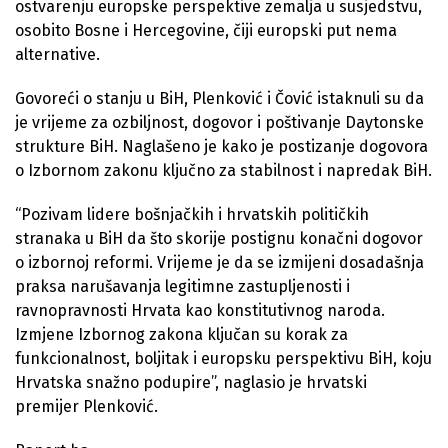
ostvarenju europske perspektive zemalja u susjedstvu,
osobito Bosne i Hercegovine, čiji europski put nema
alternative.
Govoreći o stanju u BiH, Plenković i Čović istaknuli su da
je vrijeme za ozbiljnost, dogovor i poštivanje Daytonske
strukture BiH. Naglašeno je kako je postizanje dogovora
o Izbornom zakonu ključno za stabilnost i napredak BiH.
“Pozivam lidere bošnjačkih i hrvatskih političkih
stranaka u BiH da što skorije postignu konačni dogovor
o izbornoj reformi. Vrijeme je da se izmijeni dosadašnja
praksa narušavanja legitimne zastupljenosti i
ravnopravnosti Hrvata kao konstitutivnog naroda.
Izmjene Izbornog zakona ključan su korak za
funkcionalnost, boljitak i europsku perspektivu BiH, koju
Hrvatska snažno podupire”, naglasio je hrvatski
premijer Plenković.