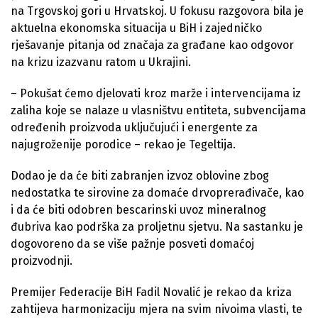
na Trgovskoj gori u Hrvatskoj. U fokusu razgovora bila je
aktuelna ekonomska situacija u BiH i zajedničko
rješavanje pitanja od značaja za građane kao odgovor
na krizu izazvanu ratom u Ukrajini.
– Pokušat ćemo djelovati kroz marže i intervencijama iz
zaliha koje se nalaze u vlasništvu entiteta, subvencijama
određenih proizvoda uključujući i energente za
najugroženije porodice – rekao je Tegeltija.
Dodao je da će biti zabranjen izvoz oblovine zbog
nedostatka te sirovine za domaće drvoprerađivače, kao
i da će biti odobren bescarinski uvoz mineralnog
đubriva kao podrška za proljetnu sjetvu. Na sastanku je
dogovoreno da se više pažnje posveti domaćoj
proizvodnji.
Premijer Federacije BiH Fadil Novalić je rekao da kriza
zahtijeva harmonizaciju mjera na svim nivoima vlasti, te