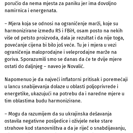
poručio da nema mjesta za paniku jer ima dovoljno
namirnica i energenata.
– Mjera koja se odnosi na ograničenje marži, koje su
harmonizirane između RS i FBiH, osam posto na nekih
više od petsto proizvoda, dala je rezultat i da nije toga,
povećanje cijena bi bilo još veće. Tu je i mjera u vezi
ograničenja maloprodajne i veleprodajne marže na
goriva. Sporazumili smo se danas da će te dvije mjere
ostati do daljnjeg – naveo je Novalić.
Napomenuo je da najveći inflatorni pritisak i poremećaji
u lancu snabijevanja dolaze u oblasti poljoprivrede i
energetike, ukazujući na potrebu da i naredne mjere u
tim oblastima budu harmonizirane.
– Mogu da razumijem da su ukrajinska dešavanja
ostavila negativne posljedice i oživjele neke stare
strahove kod stanovništva a da je riječ o snabdijavanju,