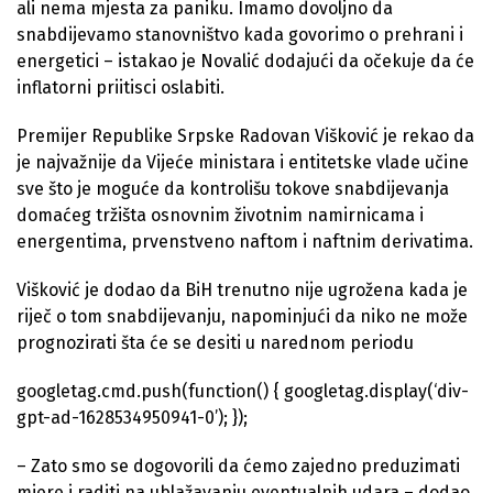
ali nema mjesta za paniku. Imamo dovoljno da
snabdijevamo stanovništvo kada govorimo o prehrani i
energetici – istakao je Novalić dodajući da očekuje da će
inflatorni priitisci oslabiti.
Premijer Republike Srpske Radovan Višković je rekao da
je najvažnije da Vijeće ministara i entitetske vlade učine
sve što je moguće da kontrolišu tokove snabdijevanja
domaćeg tržišta osnovnim životnim namirnicama i
energentima, prvenstveno naftom i naftnim derivatima.
Višković je dodao da BiH trenutno nije ugrožena kada je
riječ o tom snabdijevanju, napominjući da niko ne može
prognozirati šta će se desiti u narednom periodu
googletag.cmd.push(function() { googletag.display(‘div-
gpt-ad-1628534950941-0’); });
– Zato smo se dogovorili da ćemo zajedno preduzimati
mjere i raditi na ublažavanju eventualnih udara – dodao