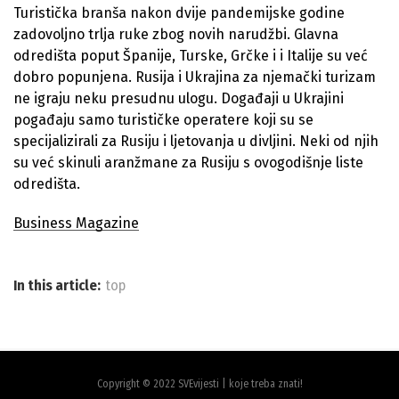
Turistička branša nakon dvije pandemijske godine
zadovoljno trlja ruke zbog novih narudžbi. Glavna
odredišta poput Španije, Turske, Grčke i i Italije su već
dobro popunjena. Rusija i Ukrajina za njemački turizam
ne igraju neku presudnu ulogu. Događaji u Ukrajini
pogađaju samo turističke operatere koji su se
specijalizirali za Rusiju i ljetovanja u divljini. Neki od njih
su već skinuli aranžmane za Rusiju s ovogodišnje liste
odredišta.
Business Magazine
In this article:
top
Copyright © 2022 SVEvijesti | koje treba znati!