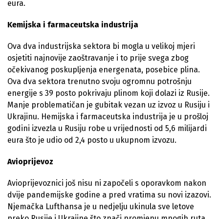
eura.
Kemijska i farmaceutska industrija
Ova dva industrijska sektora bi mogla u velikoj mjeri
osjetiti najnovije zaoštravanje i to prije svega zbog
očekivanog poskupljenja energenata, posebice plina.
Ova dva sektora trenutno svoju ogromnu potrošnju
energije s 39 posto pokrivaju plinom koji dolazi iz Rusije.
Manje problematičan je gubitak vezan uz izvoz u Rusiju i
Ukrajinu. Hemijska i farmaceutska industrija je u prošloj
godini izvezla u Rusiju robe u vrijednosti od 5,6 milijardi
eura što je udio od 2,4 posto u ukupnom izvozu.
Avioprijevoz
Avioprijevoznici još nisu ni započeli s oporavkom nakon
dvije pandemijske godine a pred vratima su novi izazovi.
Njemačka Lufthansa je u nedjelju ukinula sve letove
preko Rusije i Ukrajine što znači promjenu mnogih ruta