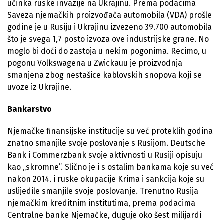
učinka ruske invazije na Ukrajinu. Prema podacima
Saveza njemačkih proizvođača automobila (VDA) prošle
godine je u Rusiju i Ukrajinu izvezeno 39.700 automobila
što je svega 1,7 posto izvoza ove industrijske grane. No
moglo bi doći do zastoja u nekim pogonima. Recimo, u
pogonu Volkswagena u Zwickauu je proizvodnja
smanjena zbog nestašice kablovskih snopova koji se
uvoze iz Ukrajine.
Bankarstvo
Njemačke finansijske institucije su već proteklih godina
znatno smanjile svoje poslovanje s Rusijom. Deutsche
Bank i Commerzbank svoje aktivnosti u Rusiji opisuju
kao „skromne”. Slično je i s ostalim bankama koje su već
nakon 2014. i ruske okupacije Krima i sankcija koje su
uslijedile smanjile svoje poslovanje. Trenutno Rusija
njemačkim kreditnim institutima, prema podacima
Centralne banke Njemačke, duguje oko šest milijardi