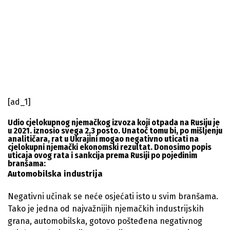
[ad_1]
Udio cjelokupnog njemačkog izvoza koji otpada na Rusiju je
u 2021. iznosio svega 2,3 posto. Unatoč tomu bi, po mišljenju
analitičara, rat u Ukrajini mogao negativno uticati na
cjelokupni njemački ekonomski rezultat. Donosimo popis
uticaja ovog rata i sankcija prema Rusiji po pojedinim
branšama:
Automobilska industrija
Negativni učinak se neće osjećati isto u svim branšama.
Tako je jedna od najvažnijih njemačkih industrijskih
grana, automobilska, gotovo pošteđena negativnog