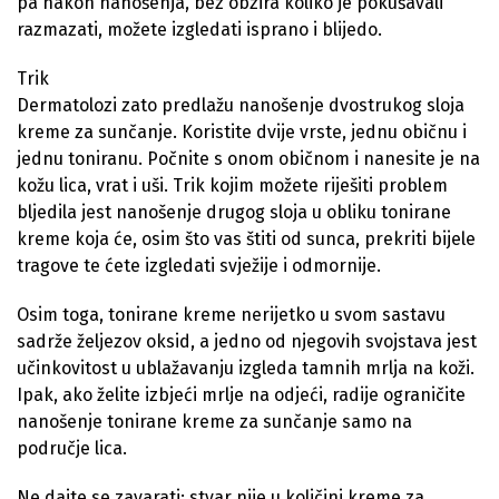
pa nakon nanošenja, bez obzira koliko je pokušavali
razmazati, možete izgledati isprano i blijedo.
Trik
Dermatolozi zato predlažu nanošenje dvostrukog sloja
kreme za sunčanje. Koristite dvije vrste, jednu običnu i
jednu toniranu. Počnite s onom običnom i nanesite je na
kožu lica, vrat i uši. Trik kojim možete riješiti problem
bljedila jest nanošenje drugog sloja u obliku tonirane
kreme koja će, osim što vas štiti od sunca, prekriti bijele
tragove te ćete izgledati svježije i odmornije.
Osim toga, tonirane kreme nerijetko u svom sastavu
sadrže željezov oksid, a jedno od njegovih svojstava jest
učinkovitost u ublažavanju izgleda tamnih mrlja na koži.
Ipak, ako želite izbjeći mrlje na odjeći, radije ograničite
nanošenje tonirane kreme za sunčanje samo na
područje lica.
Ne dajte se zavarati: stvar nije u količini kreme za