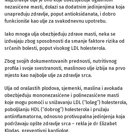
nezasićene masti, dolazi sa dodatnim jedinjenjima koja
unapređuju zdravlje, poput antioksidanata, i dobro
funkcioniše kao ulje za svakodnevnu upotrebu.
Iako mnoga ulja obezbjeđuju zdrave masti, neka se
izdvajaju zbog sposobnosti da smanje faktore rizika od
srčanih bolesti, poput visokog LDL holesterola.
Zbog svojih dokumentovanih prednosti, nutritivnog
profila i svoje svestranosti, maslinovo ulje izbija na prvo
mjesto kao najbolje ulje za zdravlje srca.
Ulja od orašastih plodova, sjemenki, maslina i avokada
obezbjeđuju mononezasićene i polinezasićene masti
koje mogu pomoći u snižavanju LDL (“lošeg”) holesterola,
poboljšanju HDL (“dobrog”) holesterola i pružaju
antiinflamatorna, odnosno protivupalna jedinjenja koja
podržavaju opšte zdravlje srca – rekla je dr Elizabet
Klodas, preventivni kardiolog.