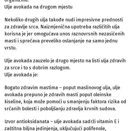
Ulje avokada na drugom mjestu
Nekoliko drugih ulja takođe nudi impresivne prednosti
za zdravlje srca. Naizmjenična upotreba različitih ulja
korisna je jer omogućava unos raznovrsnih nezasićenih
masti i sprečava preveliko oslanjanje na samo jednu
vrstu.
Ulje avokada zauzelo je drugo mjesto na listi ulja zdravih
za srce i to s dobrim razlogom.
Ulje avokada je:
Bogato zdravim mastima – poput maslinovog ulja, ulje
avokada prepuno je zdravih masti poput oleinske
kiseline, koja može pomoći u smanjenju faktora rizika od
srčanih bolesti i poboljšanju zdravlja krvnih sudova.
Izvor antioksidanata – ulje avokada sadrži vitamin E i
zaštitna biljna jedinjenja, uključujući polifenole,