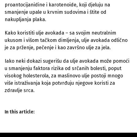
proantocijanidine i karotenoide, koji djeluju na
smanjenje upale u krvnim sudovima i štite od
nakupljanja plaka.
Kako koristiti ulje avokada – sa svojim neutralnim
ukusom i višom tačkom dimljenja, ulje avokada odlično
je za prženje, pečenje i kao završno ulje za jela.
Iako neki dokazi sugerišu da ulje avokada može pomoći
u smanjenju faktora rizika od srčanih bolesti, poput
visokog holesterola, za maslinovo ulje postoji mnogo
više istraživanja koja potvrđuju njegove koristi za
zdravlje srca.
In this article: