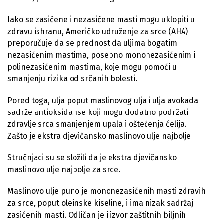
Iako se zasićene i nezasićene masti mogu uklopiti u
zdravu ishranu, Američko udruženje za srce (AHA)
preporučuje da se prednost da uljima bogatim
nezasićenim mastima, posebno mononezasićenim i
polinezasićenim mastima, koje mogu pomoći u
smanjenju rizika od srčanih bolesti.
Pored toga, ulja poput maslinovog ulja i ulja avokada
sadrže antioksidanse koji mogu dodatno podržati
zdravlje srca smanjenjem upala i oštećenja ćelija.
Zašto je ekstra djevičansko maslinovo ulje najbolje
Stručnjaci su se složili da je ekstra djevičansko
maslinovo ulje najbolje za srce.
Maslinovo ulje puno je mononezasićenih masti zdravih
za srce, poput oleinske kiseline, i ima nizak sadržaj
zasićenih masti. Odličan je i izvor zaštitnih biljnih