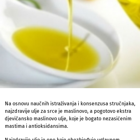
Na osnovu naučnih istraživanja i konsenzusa stručnjaka,
najzdravije ulje za srce je maslinovo, a pogotovo ekstra
djevičansko maslinovo ulje, koje je bogato nezasićenim
mastima i antioksidansima.
Najzdravije ulje je ono koje obezbjeđuje uglavnom