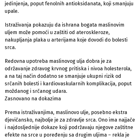
jedinjenja, poput fenolnih antioksidanata, koji smanjuju
upale.
Istraživanja pokazuju da ishrana bogata maslinovim
uljem može pomoći u zaštiti od ateroskleroze,
nakupljanja plaka u arterijama koje dovodi do bolesti
srca.
Redovna upotreba maslinovog ulja dobra je za
održavanje zdravog krvnog pritiska i nivoa holesterola,
a na taj način dodatno se smanjuje ukupni rizik od
srčanih bolesti i kardiovaskularnih komplikacija, poput
moždanog i srčanog udara.
Zasnovano na dokazima
Prema istraživanjima, maslinovo ulje, posebno ekstra
djevičansko, najbolje je za zdravlje srca. Ono ima najjače
i najdosljednije dokaze koji podržavaju njegove zaštitne
efekte na srce u poređenju sa drugim uljima – rekla je