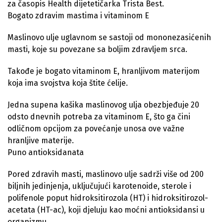
za časopis Health dijetetičarka Trista Best.
Bogato zdravim mastima i vitaminom E
Maslinovo ulje uglavnom se sastoji od mononezasićenih
masti, koje su povezane sa boljim zdravljem srca.
Takođe je bogato vitaminom E, hranljivom materijom
koja ima svojstva koja štite ćelije.
Jedna supena kašika maslinovog ulja obezbjeđuje 20
odsto dnevnih potreba za vitaminom E, što ga čini
odličnom opcijom za povećanje unosa ove važne
hranljive materije.
Puno antioksidanata
Pored zdravih masti, maslinovo ulje sadrži više od 200
biljnih jedinjenja, uključujući karotenoide, sterole i
polifenole poput hidroksitirozola (HT) i hidroksitirozol-
acetata (HT-ac), koji djeluju kao moćni antioksidansi u
organizmu.