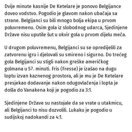
Dvije minute kasnije De Ketelare je ponovo Belgijance
doveo vodstvo. Pogodio je glavom nakon ubačaja sa
strane. Belgijanci su bili mnogo bolja ekipa u prvom
poluvremenu. Osim gola iz slobodnog udarca, Sjedinjene
Države nisu uputile šut u okvir gola u prvom dijelu meča.
U drugom poluvremenu, Belgijanci su se opredijelili za
zatvorenu igru i djelovali su smireno i sigurno. Do trećeg
gola Belgijanci su stigli nakon greške američkog
golmana u 57. minuti. Fris (Fresse) je izašao na dugu
loptu izvan kaznenog prostora, ali je mu je De Ketelare
presjekao dodavanje nakon odugovlačenja i lopta je
došla do Vanakena koji je pogodio za 3:1.
Sjedinjene Države su nastojale da se vrate u utakmicu,
ali Belgijanci to nisu dozvolili. Lukaku je pogodio u
sudijskoj nadokandi za 4:1.