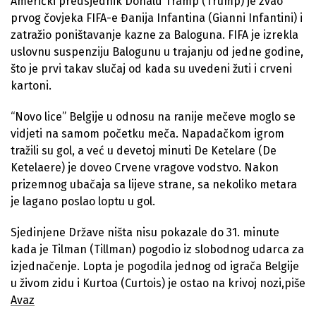
Američki predsjednik Donald Tramp (Trump) je zvao
prvog čovjeka FIFA-e Đanija Infantina (Gianni Infantini) i
zatražio poništavanje kazne za Baloguna. FIFA je izrekla
uslovnu suspenziju Balogunu u trajanju od jedne godine,
što je prvi takav slučaj od kada su uvedeni žuti i crveni
kartoni.
“Novo lice” Belgije u odnosu na ranije mečeve moglo se
vidjeti na samom početku meča. Napadačkom igrom
tražili su gol, a već u devetoj minuti De Ketelare (De
Ketelaere) je doveo Crvene vragove vodstvo. Nakon
prizemnog ubačaja sa lijeve strane, sa nekoliko metara
je lagano poslao loptu u gol.
Sjedinjene Države ništa nisu pokazale do 31. minute
kada je Tilman (Tillman) pogodio iz slobodnog udarca za
izjednačenje. Lopta je pogodila jednog od igrača Belgije
u živom zidu i Kurtoa (Curtois) je ostao na krivoj nozi,piše
Avaz