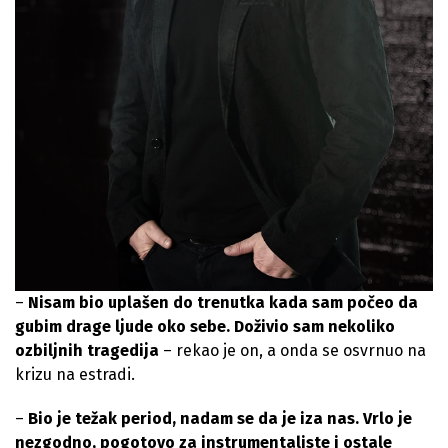
–
Nisam bio uplašen do trenutka kada sam počeo da
gubim drage ljude oko sebe. Doživio sam nekoliko
ozbiljnih tragedija
– rekao je on, a onda se osvrnuo na
krizu na estradi.
–
Bio je težak period, nadam se da je iza nas. Vrlo je
nezgodno, pogotovo za instrumentaliste i ostale