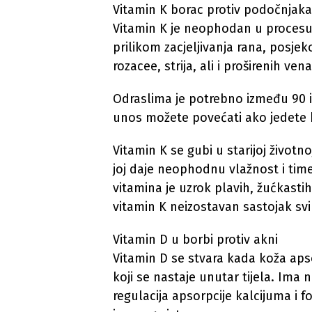
Vitamin K borac protiv podočnjaka
Vitamin K je neophodan u procesu 
prilikom zacjeljivanja rana, posjek
rozacee, strija, ali i proširenih vena
Odraslima je potrebno između 90 i
unos možete povećati ako jedete k
Vitamin K se gubi u starijoj životn
joj daje neophodnu vlažnost i tim
vitamina je uzrok plavih, žućkastih 
vitamin K neizostavan sastojak svi
Vitamin D u borbi protiv akni
Vitamin D se stvara kada koža apso
koji se nastaje unutar tijela. Ima 
regulacija apsorpcije kalcijuma i 