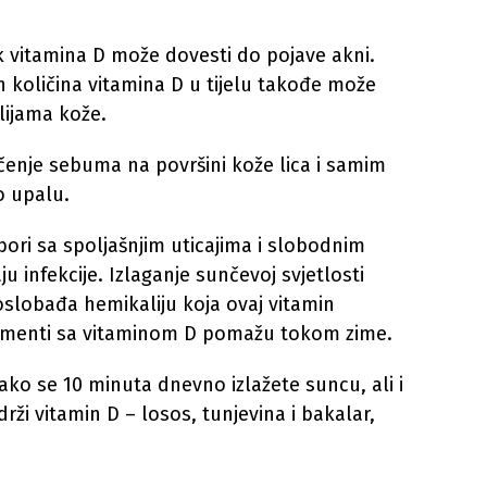
k vitamina D može dovesti do pojave akni.
h količina vitamina D u tijelu takođe može
lijama kože.
enje sebuma na površini kože lica i samim
o upalu.
bori sa spoljašnjim uticajima i slobodnim
ju infekcije. Izlaganje sunčevoj svjetlosti
oslobađa hemikaliju koja ovaj vitamin
plementi sa vitaminom D pomažu tokom zime.
ko se 10 minuta dnevno izlažete suncu, ali i
rži vitamin D – losos, tunjevina i bakalar,