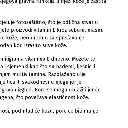
jegova glavna funkcija u njezi kože je zaštita
eluje fotozaštitno, što je odlična stvar u
Tijelo proizvodi vitamin E kroz sebum, masnu
ore kože, neophodnu za sprečavanje
hodan kod izrazito suve kože.
5 miligrama vitamina E dnevno. Možete to
 i sjemenki kao što su bademi, lješnici i
njem multivitamina. Razblaženo ulje
je lica ili svakodnevnu njegu jer je
jegovan izgled. Bore se mogu ublažiti jer će
lagena, što povećava elastičnost kože.
nosi, podmladiće kožu, pore će biti manje