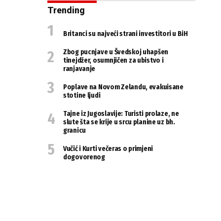
Trending
Britanci su najveći strani investitori u BiH
Zbog pucnjave u Švedskoj uhapšen
tinejdžer, osumnjičen za ubistvo i
ranjavanje
Poplave na Novom Zelandu, evakuisane
stotine ljudi
Tajne iz Jugoslavije: Turisti prolaze, ne
slute šta se krije u srcu planine uz bh.
granicu
Vučić i Kurti večeras o primjeni
dogovorenog