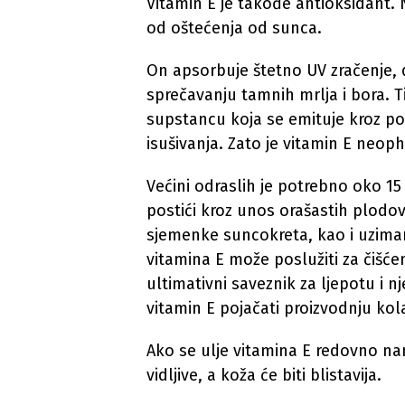
Vitamin E je takođe antioksidant. N
od oštećenja od sunca.
On apsorbuje štetno UV zračenje, dj
sprečavanju tamnih mrlja i bora. 
supstancu koja se emituje kroz p
isušivanja. Zato je vitamin E neop
Većini odraslih je potrebno oko 1
postići kroz unos orašastih plodova
sjemenke suncokreta, kao i uzima
vitamina E može poslužiti za čišćen
ultimativni saveznik za ljepotu i n
vitamin E pojačati proizvodnju ko
Ako se ulje vitamina E redovno na
vidljive, a koža će biti blistavija.