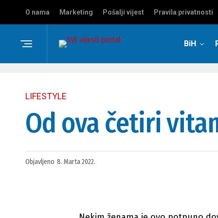
O nama
Marketing
Pošalji vijest
Pravila privatnosti
BiH
LIFESTYLE
Od ova četiri vitam
Objavljeno
8. Marta 2022.
Nekim ženama je ovo potpuno dovol