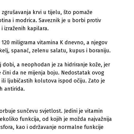
zgrušavanja krvi u tijelu, što pomaže
otina i modrica. Saveznik je u borbi protiv
 i izraženih kapilara.
 120 miligrama vitamina K dnevno, a njegov
elj, spanać, zelenu salatu, kupus i boraniju.
oj dobi, a neophodan je za hidriranje kože, jer
e čini da ne mijenja boju. Nedostatak ovog
ili ljubičastih kolutova ispod očiju. Zato je
h antirida.
rbuje sunčevu svjetlost. Jedini je vitamin
nekoliko funkcija, od kojih je možda najvažnija
fosfora, kao i održavanje normalne funkcije