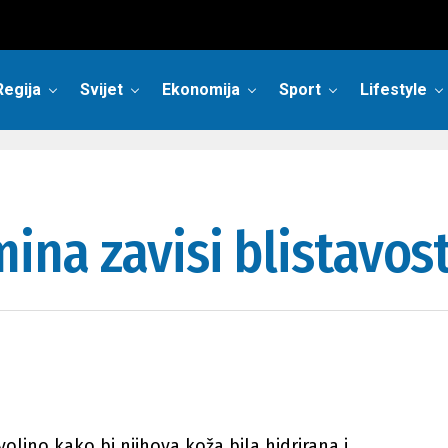
Regija
Svijet
Ekonomija
Sport
Lifestyle
ina zavisi blistavost
jno kako bi njihova koža bila hidrirana i