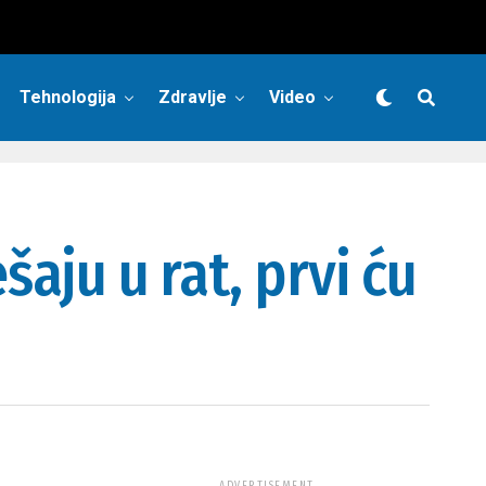
Tehnologija
Zdravlje
Video
šaju u rat, prvi ću