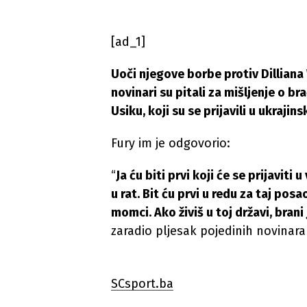
[ad_1]
Uoči njegove borbe protiv Dillian
novinari su pitali za mišljenje o br
Usiku, koji su se prijavili u ukraji
Fury im je odgovorio:
“
Ja ću biti prvi koji će se prijaviti
u rat. Bit ću prvi u redu za taj posa
momci. Ako živiš u toj državi, brani
zaradio pljesak pojedinih novinara
SCsport.ba