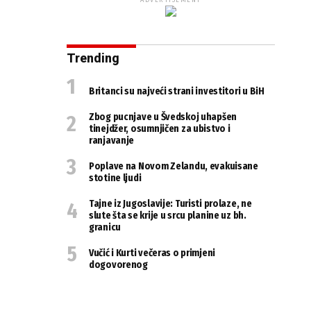
ADVERTISEMENT
Trending
Britanci su najveći strani investitori u BiH
Zbog pucnjave u Švedskoj uhapšen
tinejdžer, osumnjičen za ubistvo i
ranjavanje
Poplave na Novom Zelandu, evakuisane
stotine ljudi
Tajne iz Jugoslavije: Turisti prolaze, ne
slute šta se krije u srcu planine uz bh.
granicu
Vučić i Kurti večeras o primjeni
dogovorenog