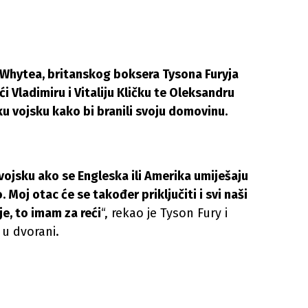
a Whytea, britanskog boksera Tysona Furyja
aći Vladimiru i Vitaliju Kličku te Oleksandru
nsku vojsku kako bi branili svoju domovinu.
 u vojsku ako se Engleska ili Amerika umiješaju
o. Moj otac će se također priključiti i svi naši
 je, to imam za reći
“, rekao je Tyson Fury i
 u dvorani.