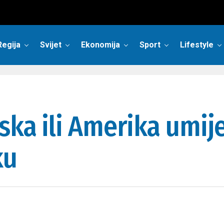
Regija
Svijet
Ekonomija
Sport
Lifestyle
ska ili Amerika umije
ku