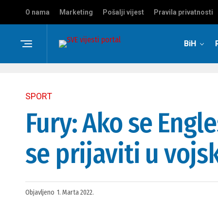
O nama
Marketing
Pošalji vijest
Pravila privatnosti
BiH
SPORT
Fury: Ako se Engle
se prijaviti u vojs
Objavljeno
1. Marta 2022.