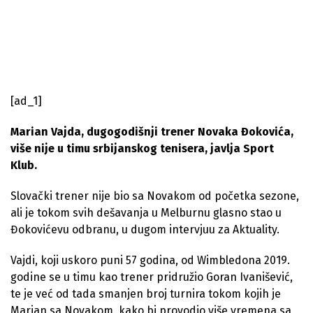
[ad_1]
Marian Vajda, dugogodišnji trener Novaka Đokovića,
više nije u timu srbijanskog tenisera, javlja Sport
Klub.
Slovački trener nije bio sa Novakom od početka sezone,
ali je tokom svih dešavanja u Melburnu glasno stao u
Đokovićevu odbranu, u dugom intervjuu za Aktuality.
Vajdi, koji uskoro puni 57 godina, od Wimbledona 2019.
godine se u timu kao trener pridružio Goran Ivanišević,
te je već od tada smanjen broj turnira tokom kojih je
Marjan sa Novakom, kako bi provodio više vremena sa