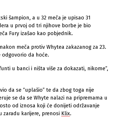
tski šampion, a u 32 meča je upisao 31
ra u prvoj od tri njihove borbe je bio
eča Fury izašao kao pobjednik.
eru nakon meča protiv Whytea zakazanog za 23.
e odgovorio da hoće.
nti u banci i ništa više za dokazati, nikome”,
vio da se “uplašio” te da zbog toga nije
jeruje se da se Whyte nalazi na pripremama u
sto od iznosa koji će donijeti održavanje
u zaradu karijere, prenosi
Klix
.