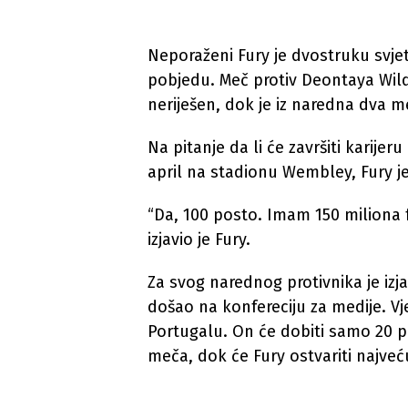
Neporaženi Fury je dvostruku svje
pobjedu. Meč protiv Deontaya Wilde
neriješen, dok je iz naredna dva m
Na pitanje da li će završiti karij
april na stadionu Wembley, Fury j
“Da, 100 posto. Imam 150 miliona fu
izjavio je Fury.
Za svog narednog protivnika je izja
došao na konfereciju za medije. V
Portugalu. On će dobiti samo 20 po
meča, dok će Fury ostvariti najveć