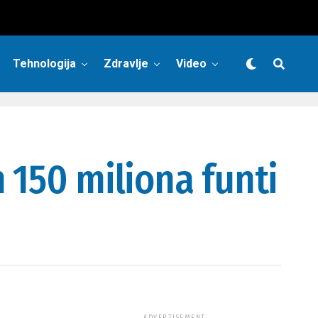
Tehnologija
Zdravlje
Video
 150 miliona funti