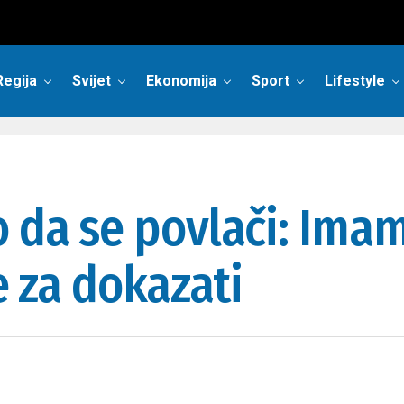
Regija
Svijet
Ekonomija
Sport
Lifestyle
o da se povlači: Imam
e za dokazati