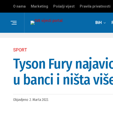
O nama
Marketing
Pošalji vijest
Pravila privatnosti
BiH
SPORT
Tyson Fury najavi
u banci i ništa viš
Objavljeno
2. Marta 2022.