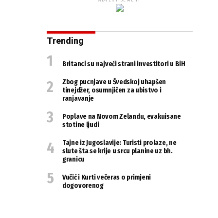
ADVERTISEMENT
Trending
Britanci su najveći strani investitori u BiH
Zbog pucnjave u Švedskoj uhapšen
tinejdžer, osumnjičen za ubistvo i
ranjavanje
Poplave na Novom Zelandu, evakuisane
stotine ljudi
Tajne iz Jugoslavije: Turisti prolaze, ne
slute šta se krije u srcu planine uz bh.
granicu
Vučić i Kurti večeras o primjeni
dogovorenog