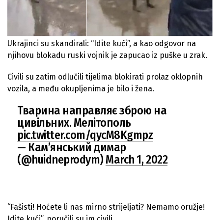
Ukrajinci su skandirali: “Idite kući”, a kao odgovor na
njihovu blokadu ruski vojnik je zapucao iz puške u zrak.
Civili su zatim odlučili tijelima blokirati prolaz oklopnih
vozila, a među okupljenima je bilo i žena.
Тварина направляє зброю на
цивільних. Мелітополь
pic.twitter.com/qycM8Kgmpz
— Кам’янський димар
(@huidneprodym)
March 1, 2022
“Fašisti! Hoćete li nas mirno strijeljati? Nemamo oružje!
Idite kući”, poručili su im civili.