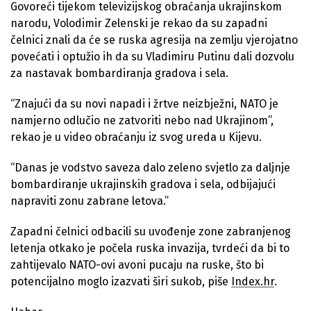
Govoreći tijekom televizijskog obraćanja ukrajinskom
narodu, Volodimir Zelenski je rekao da su zapadni
čelnici znali da će se ruska agresija na zemlju vjerojatno
povećati i optužio ih da su Vladimiru Putinu dali dozvolu
za nastavak bombardiranja gradova i sela.
“Znajući da su novi napadi i žrtve neizbježni, NATO je
namjerno odlučio ne zatvoriti nebo nad Ukrajinom”,
rekao je u video obraćanju iz svog ureda u Kijevu.
“Danas je vodstvo saveza dalo zeleno svjetlo za daljnje
bombardiranje ukrajinskih gradova i sela, odbijajući
napraviti zonu zabrane letova.”
Zapadni čelnici odbacili su uvođenje zone zabranjenog
letenja otkako je počela ruska invazija, tvrdeći da bi to
zahtijevalo NATO-ovi avoni pucaju na ruske, što bi
potencijalno moglo izazvati širi sukob, piše
Index.hr
.