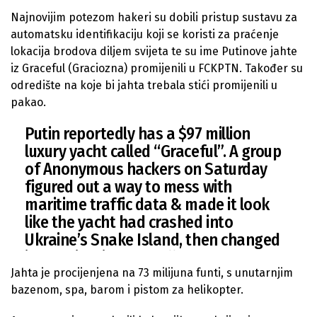
Najnovijim potezom hakeri su dobili pristup sustavu za
automatsku identifikaciju koji se koristi za praćenje
lokacija brodova diljem svijeta te su ime Putinove jahte
iz Graceful (Graciozna) promijenili u FCKPTN. Također su
odredište na koje bi jahta trebala stići promijenili u
pakao.
Putin reportedly has a $97 million
luxury yacht called “Graceful”. A group
of Anonymous hackers on Saturday
figured out a way to mess with
maritime traffic data & made it look
like the yacht had crashed into
Ukraine’s Snake Island, then changed
its destination to “hell”:
pic.twitter.com/Ch53lcG7D6
Jahta je procijenjena na 73 milijuna funti, s unutarnjim
bazenom, spa, barom i pistom za helikopter.
— Ryan Gallagher (@rj_gallagher)
February 27, 2022