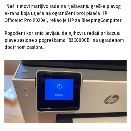
“Naši timovi marljivo rade na rješavanju greške plavog
ekrana koja utječe na ograničeni broj pisača HP
OfficeJet Pro 9020e”, rekao je HP za BleepingComputer.
Pogođeni korisnici javljaju da njihovi uređaji prikazuju
plave zaslone s pogreškama “83C0000B” na ugrađenom
dodirnom zaslonu.