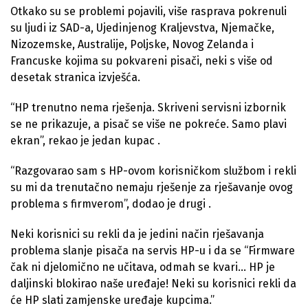
Otkako su se problemi pojavili, više rasprava pokrenuli
su ljudi iz SAD-a, Ujedinjenog Kraljevstva, Njemačke,
Nizozemske, Australije, Poljske, Novog Zelanda i
Francuske kojima su pokvareni pisači, neki s više od
desetak stranica izvješća.
“HP trenutno nema rješenja. Skriveni servisni izbornik
se ne prikazuje, a pisač se više ne pokreće. Samo plavi
ekran”, rekao je jedan kupac .
“Razgovarao sam s HP-ovom korisničkom službom i rekli
su mi da trenutačno nemaju rješenje za rješavanje ovog
problema s firmverom”, dodao je drugi .
Neki korisnici su rekli da je jedini način rješavanja
problema slanje pisača na servis HP-u i da se “Firmware
čak ni djelomično ne učitava, odmah se kvari… HP je
daljinski blokirao naše uređaje! Neki su korisnici rekli da
će HP slati zamjenske uređaje kupcima.”