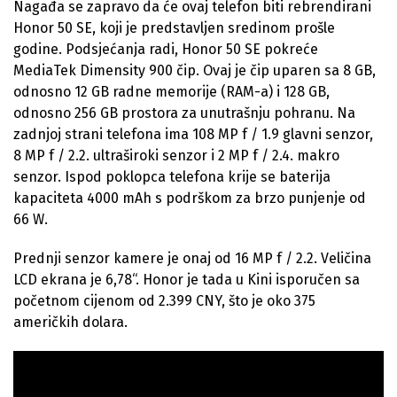
Nagađa se zapravo da će ovaj telefon biti rebrendirani
Honor 50 SE, koji je predstavljen sredinom prošle
godine. Podsjećanja radi, Honor 50 SE pokreće
MediaTek Dimensity 900 čip. Ovaj je čip uparen sa 8 GB,
odnosno 12 GB radne memorije (RAM-a) i 128 GB,
odnosno 256 GB prostora za unutrašnju pohranu. Na
zadnjoj strani telefona ima 108 MP f / 1.9 glavni senzor,
8 MP f / 2.2. ultraširoki senzor i 2 MP f / 2.4. makro
senzor. Ispod poklopca telefona krije se baterija
kapaciteta 4000 mAh s podrškom za brzo punjenje od
66 W.
Prednji senzor kamere je onaj od 16 MP f / 2.2. Veličina
LCD ekrana je 6,78“. Honor je tada u Kini isporučen sa
početnom cijenom od 2.399 CNY, što je oko 375
američkih dolara.