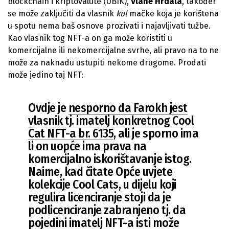
blockchain i kriptovalute (UBIK),
Vlahe Hrdala
, također
se može zaključiti da vlasnik
kul
mačke koja je korištena
u spotu nema baš osnove prozivati i najavljivati tužbe.
Kao vlasnik tog NFT-a on ga može koristiti u
komercijalne ili nekomercijalne svrhe, ali pravo na to ne
može za naknadu ustupiti nekome drugome. Prodati
može jedino taj NFT:
Ovdje je
nesporno da Farokh jest
vlasnik tj. imatelj konkretnog Cool
Cat NFT-a br. 6135
, ali je sporno ima
li on uopće ima prava na
komercijalno iskorištavanje istog.
Naime, kad čitate Opće uvjete
kolekcije Cool Cats, u dijelu koji
regulira licenciranje stoji da je
podlicenciranje zabranjeno tj. da
pojedini imatelj NFT-a isti može