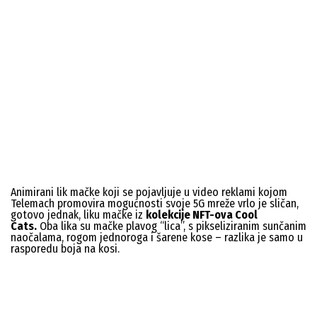
Animirani lik mačke koji se pojavljuje u video reklami kojom
Telemach promovira mogućnosti svoje 5G mreže vrlo je sličan,
gotovo jednak, liku mačke iz
kolekcije NFT-ova Cool
Cats.
Oba lika su mačke plavog “lica”, s pikseliziranim sunčanim
naočalama, rogom jednoroga i šarene kose – razlika je samo u
rasporedu boja na kosi.