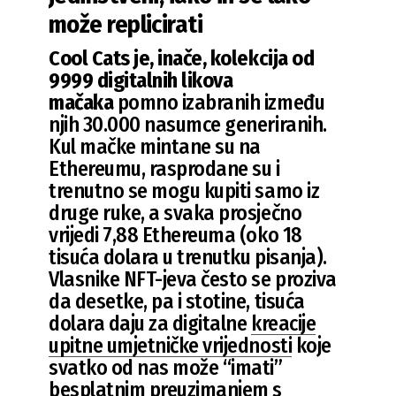
može replicirati
Cool Cats
je, inače, kolekcija od
9999 digitalnih likova
mačaka
pomno izabranih između
njih 30.000 nasumce generiranih.
Kul mačke mintane su na
Ethereumu, rasprodane su i
trenutno se mogu kupiti samo iz
druge ruke, a svaka prosječno
vrijedi 7,88 Ethereuma (oko 18
tisuća dolara u trenutku pisanja).
Vlasnike NFT-jeva često se proziva
da desetke, pa i stotine, tisuća
dolara daju za digitalne
kreacije
upitne umjetničke vrijednosti
koje
svatko od nas može “imati”
besplatnim preuzimanjem s