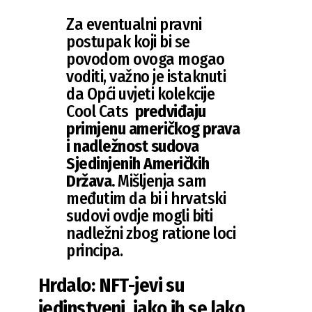
Za eventualni pravni
postupak koji bi se
povodom ovoga mogao
voditi, važno je istaknuti
da Opći uvjeti kolekcije
Cool Cats
predviđaju
primjenu američkog prava
i nadležnost sudova
Sjedinjenih Američkih
Država.
Mišljenja sam
međutim da bi i hrvatski
sudovi ovdje mogli biti
nadležni zbog ratione loci
principa.
Hrdalo: NFT-jevi su
jedinstveni, iako ih se lako