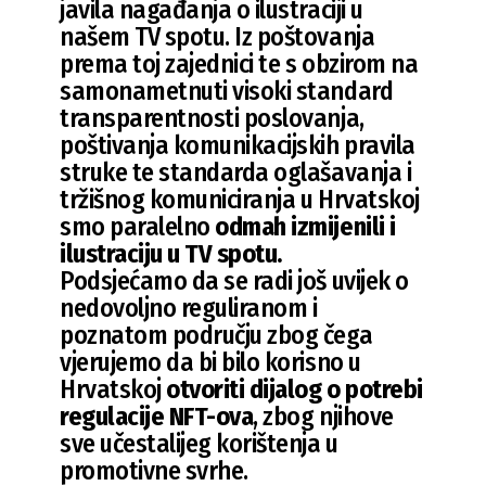
javila nagađanja o ilustraciji u
našem TV spotu. Iz poštovanja
prema toj zajednici te s obzirom na
samonametnuti visoki standard
transparentnosti poslovanja,
poštivanja komunikacijskih pravila
struke te standarda oglašavanja i
tržišnog komuniciranja u Hrvatskoj
smo paralelno
odmah izmijenili i
ilustraciju u TV spotu.
Podsjećamo da se radi još uvijek o
nedovoljno reguliranom i
poznatom području zbog čega
vjerujemo da bi bilo korisno u
Hrvatskoj
otvoriti dijalog o potrebi
regulacije NFT-ova
, zbog njihove
sve učestalijeg korištenja u
promotivne svrhe.