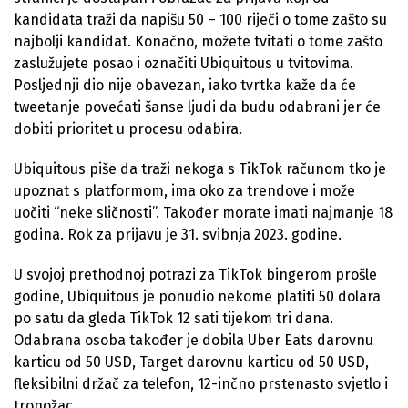
kandidata traži da napišu 50 – 100 riječi o tome zašto su
najbolji kandidat. Konačno, možete tvitati o tome zašto
zaslužujete posao i označiti Ubiquitous u tvitovima.
Posljednji dio nije obavezan, iako tvrtka kaže da će
tweetanje povećati šanse ljudi da budu odabrani jer će
dobiti prioritet u procesu odabira.
Ubiquitous piše da traži nekoga s TikTok računom tko je
upoznat s platformom, ima oko za trendove i može
uočiti “neke sličnosti”. Također morate imati najmanje 18
godina. Rok za prijavu je 31. svibnja 2023. godine.
U svojoj prethodnoj potrazi za TikTok bingerom prošle
godine, Ubiquitous je ponudio nekome platiti 50 dolara
po satu da gleda TikTok 12 sati tijekom tri dana.
Odabrana osoba također je dobila Uber Eats darovnu
karticu od 50 USD, Target darovnu karticu od 50 USD,
fleksibilni držač za telefon, 12-inčno prstenasto svjetlo i
tronožac.