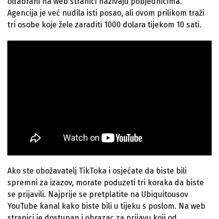
odabrani na web stranici nazivaju pobjednicima.
Agencija je već nudila isti posao, ali ovom prilikom traži
tri osobe koje žele zaraditi 1000 dolara tijekom 10 sati.
Ako ste obožavatelj TikToka i osjećate da biste bili
spremni za izazov, morate poduzeti tri koraka da biste
se prijavili. Najprije se pretplatite na Ubiquitousov
YouTube kanal kako biste bili u tijeku s poslom. Na web
stranici je dostupan i obrazac za prijavu koji od