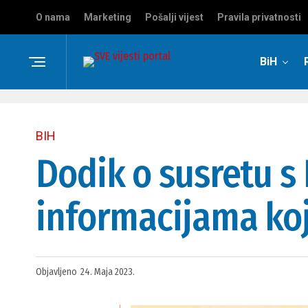
O nama
Marketing
Pošalji vijest
Pravila privatnosti
BiH
BIH
Dodik o susretu s
informacijama koj
Objavljeno
24. Maja 2023.