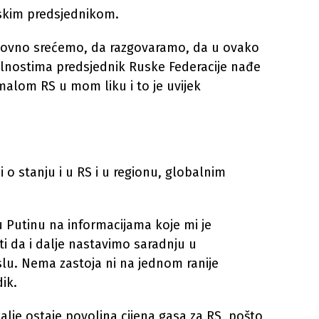
uskim predsjednikom.
redovno srećemo, da razgovaramo, da u ovako
olnostima predsjednik Ruske Federacije nađe
alom RS u mom liku i to je uvijek
i o stanju i u RS i u regionu, globalnim
Putinu na informacijama koje mi je
i da i dalje nastavimo saradnju u
u. Nema zastoja ni na jednom ranije
ik.
alje ostaje povoljna cijena gasa za RS, pošto