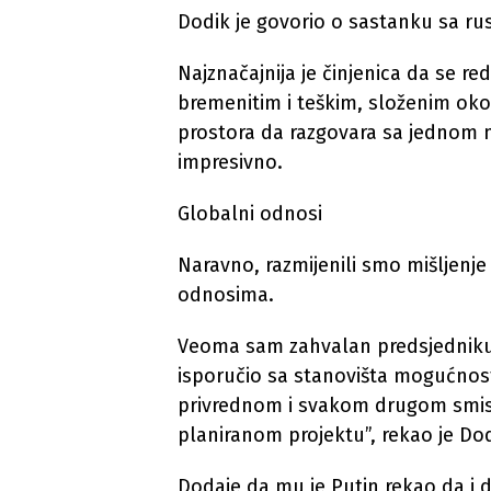
Dodik je govorio o sastanku sa r
Najznačajnija je činjenica da se 
bremenitim i teškim, složenim ok
prostora da razgovara sa jednom m
impresivno.
Globalni odnosi
Naravno, razmijenili smo mišljenje 
odnosima.
Veoma sam zahvalan predsjedniku 
isporučio sa stanovišta mogućnost
privrednom i svakom drugom smisl
planiranom projektu”, rekao je Dod
Dodaje da mu je Putin rekao da i d