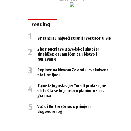
ADVERTISEMENT
Trending
Britanci su najveći strani investitori u BiH
Zbog pucnjave u Švedskoj uhapšen
tinejdžer, osumnjičen za ubistvo i
ranjavanje
Poplave na Novom Zelandu, evakuisane
stotine ljudi
Tajne iz Jugoslavije: Turisti prolaze, ne
slute šta se krije u srcu planine uz bh.
granicu
Vučić i Kurti večeras o primjeni
dogovorenog