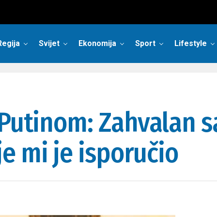
Regija
Svijet
Ekonomija
Sport
Lifestyle
 Putinom: Zahvalan 
e mi je isporučio