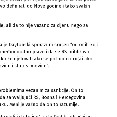
vo definirati do Nove godine i tako svakih
, ali da to nije vezano za cijenu nego za
da je Daytonski sporazum srušen “od onih koji
e međunarodno pravo i da se RS približava
ako će djelovati ako se potpuno uruši i ako
vinu i status imovine”.
roblemima vezanim za sankcije. On to
a zahvaljujući RS, Bosna i Hercegovina
ku. Meni je važno da on to razumije.
ozvolili da to ide”, kaže Dodik i objašnjava