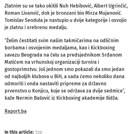
Zlatnim su se tako okitili Nuh Hebibović, Albert Ugrinčić,
Roman Livanvić, dok je bronzani bio Mirza Mujanović.
Tomislav Sendula je nastupio u dvije kategorije i osvojio
je zlatnu i srebrenu medalju.
“Želim čestitati svim našim takmičarima na odličnim
borbama i osvojenim medaljama, kao i Kickboxing
savezu Beograda na čelu sa predsjednikom Srđanom
Matićem na vrhunskoj organizaciji turnira i
gostoprimstvu. Još jednom smo pokazali da smo jedan
od najboljih klubova u BiH, a sada ćemo nekoliko dana
odmoriti i onda nastaviti pripreme za državno
prvenstvo u Konjicu, koje se održava za dvije sedmice”,
kaže Nermin Bašović iz Kickboxing akademije Ilidža.
Raport.ba
In this article:
top