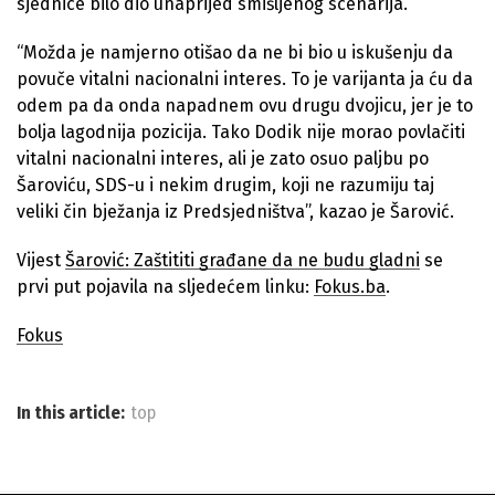
sjednice bilo dio unaprijed smišljenog scenarija.
“Možda je namjerno otišao da ne bi bio u iskušenju da
povuče vitalni nacionalni interes. To je varijanta ja ću da
odem pa da onda napadnem ovu drugu dvojicu, jer je to
bolja lagodnija pozicija. Tako Dodik nije morao povlačiti
vitalni nacionalni interes, ali je zato osuo paljbu po
Šaroviću, SDS-u i nekim drugim, koji ne razumiju taj
veliki čin bježanja iz Predsjedništva”, kazao je Šarović.
Vijest
Šarović: Zaštititi građane da ne budu gladni
se
prvi put pojavila na sljedećem linku:
Fokus.ba
.
Fokus
In this article:
top