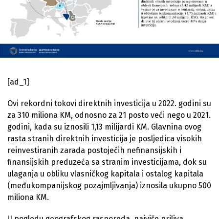
[ad_1]
Ovi rekordni tokovi direktnih investicija u 2022. godini su
za 310 miliona KM, odnosno za 21 posto veći nego u 2021.
godini, kada su iznosili 1,13 milijardi KM. Glavnina ovog
rasta stranih direktnih investicija je posljedica visokih
reinvestiranih zarada postojećih nefinansijskih i
finansijskih preduzeća sa stranim investicijama, dok su
ulaganja u obliku vlasničkog kapitala i ostalog kapitala
(međukompanijskog pozajmljivanja) iznosila ukupno 500
miliona KM.
U pogledu geografskog rasporeda, najviše priliva