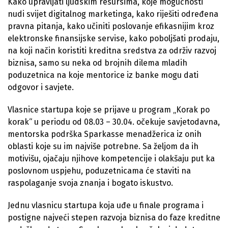
Kako upravljati ljudskim resursima, koje mogućnosti
nudi svijet digitalnog marketinga, kako riješiti određena
pravna pitanja, kako učiniti poslovanje efikasnijim kroz
elektronske finansijske servise, kako poboljšati prodaju,
na koji način koristiti kreditna sredstva za održiv razvoj
biznisa, samo su neka od brojnih dilema mladih
poduzetnica na koje mentorice iz banke mogu dati
odgovor i savjete.
Vlasnice startupa koje se prijave u program „Korak po
korak“ u periodu od 08.03 – 30.04. očekuje savjetodavna,
mentorska podrška Sparkasse menadžerica iz onih
oblasti koje su im najviše potrebne. Sa željom da ih
motivišu, ojačaju njihove kompetencije i olakšaju put ka
poslovnom uspjehu, poduzetnicama će staviti na
raspolaganje svoja znanja i bogato iskustvo.
Jednu vlasnicu startupa koja uđe u finale programa i
postigne najveći stepen razvoja biznisa do faze kreditne