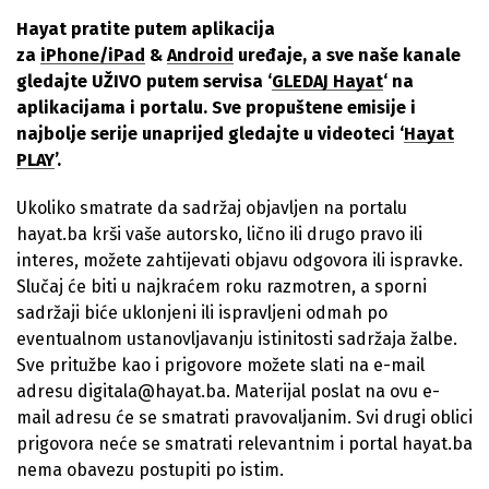
Hayat pratite putem aplikacija
za
iPhone/iPad
&
Android
uređaje, a sve naše kanale
gledajte UŽIVO putem servisa ‘
GLEDAJ Hayat
‘ na
aplikacijama i portalu. Sve propuštene emisije i
najbolje serije unaprijed gledajte u videoteci ‘
Hayat
PLAY
’.
Ukoliko smatrate da sadržaj objavljen na portalu
hayat.ba krši vaše autorsko, lično ili drugo pravo ili
interes, možete zahtijevati objavu odgovora ili ispravke.
Slučaj će biti u najkraćem roku razmotren, a sporni
sadržaji biće uklonjeni ili ispravljeni odmah po
eventualnom ustanovljavanju istinitosti sadržaja žalbe.
Sve pritužbe kao i prigovore možete slati na e-mail
adresu digitala@hayat.ba. Materijal poslat na ovu e-
mail adresu će se smatrati pravovaljanim. Svi drugi oblici
prigovora neće se smatrati relevantnim i portal hayat.ba
nema obavezu postupiti po istim.