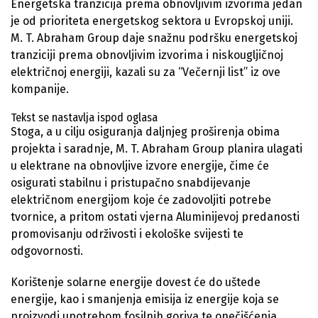
Energetska tranzicija prema obnovljivim izvorima jedan
je od prioriteta energetskog sektora u Evropskoj uniji.
M. T. Abraham Group daje snažnu podršku energetskoj
tranziciji prema obnovljivim izvorima i niskougljičnoj
električnoj energiji, kazali su za “Večernji list” iz ove
kompanije.
Tekst se nastavlja ispod oglasa
Stoga, a u cilju osiguranja daljnjeg proširenja obima
projekta i saradnje, M. T. Abraham Group planira ulagati
u elektrane na obnovljive izvore energije, čime će
osigurati stabilnu i pristupačno snabdijevanje
električnom energijom koje će zadovoljiti potrebe
tvornice, a pritom ostati vjerna Aluminijevoj predanosti
promovisanju održivosti i ekološke svijesti te
odgovornosti.
Korištenje solarne energije dovest će do uštede
energije, kao i smanjenja emisija iz energije koja se
proizvodi upotrebom fosilnih goriva te onečišćenja