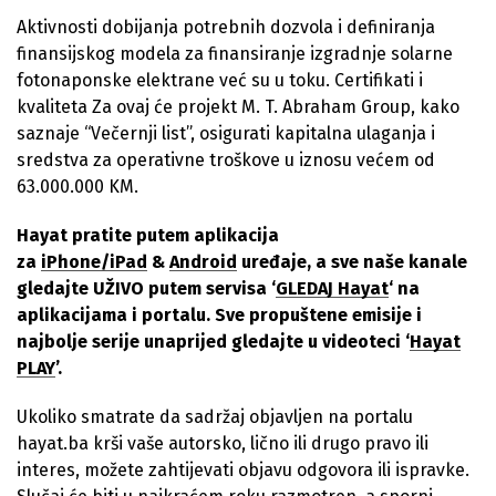
Aktivnosti dobijanja potrebnih dozvola i definiranja
finansijskog modela za finansiranje izgradnje solarne
fotonaponske elektrane već su u toku. Certifikati i
kvaliteta Za ovaj će projekt M. T. Abraham Group, kako
saznaje “Večernji list”, osigurati kapitalna ulaganja i
sredstva za operativne troškove u iznosu većem od
63.000.000 KM.
Hayat pratite putem aplikacija
za
iPhone/iPad
&
Android
uređaje, a sve naše kanale
gledajte UŽIVO putem servisa ‘
GLEDAJ Hayat
‘ na
aplikacijama i portalu. Sve propuštene emisije i
najbolje serije unaprijed gledajte u videoteci ‘
Hayat
PLAY
’.
Ukoliko smatrate da sadržaj objavljen na portalu
hayat.ba krši vaše autorsko, lično ili drugo pravo ili
interes, možete zahtijevati objavu odgovora ili ispravke.