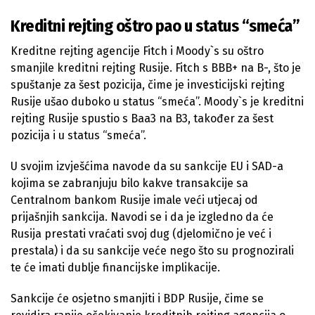
Kreditni rejting oštro pao u status “smeća”
Kreditne rejting agencije Fitch i Moody`s su oštro
smanjile kreditni rejting Rusije. Fitch s BBB+ na B-, što je
spuštanje za šest pozicija, čime je investicijski rejting
Rusije ušao duboko u status “smeća”. Moody`s je kreditni
rejting Rusije spustio s Baa3 na B3, također za šest
pozicija i u status “smeća”.
U svojim izvješćima navode da su sankcije EU i SAD-a
kojima se zabranjuju bilo kakve transakcije sa
Centralnom bankom Rusije imale veći utjecaj od
prijašnjih sankcija. Navodi se i da je izgledno da će
Rusija prestati vraćati svoj dug (djelomično je već i
prestala) i da su sankcije veće nego što su prognozirali
te će imati dublje financijske implikacije.
Sankcije će osjetno smanjiti i BDP Rusije, čime se