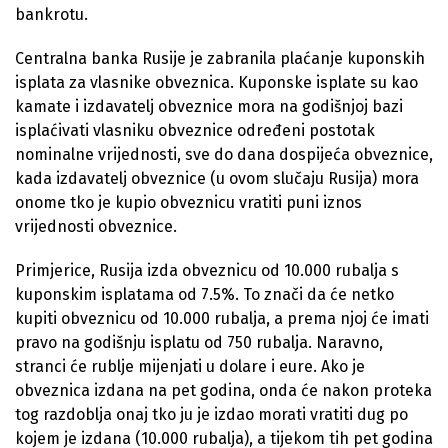
bankrotu.
Centralna banka Rusije je zabranila plaćanje kuponskih
isplata za vlasnike obveznica. Kuponske isplate su kao
kamate i izdavatelj obveznice mora na godišnjoj bazi
isplaćivati vlasniku obveznice određeni postotak
nominalne vrijednosti, sve do dana dospijeća obveznice,
kada izdavatelj obveznice (u ovom slučaju Rusija) mora
onome tko je kupio obveznicu vratiti puni iznos
vrijednosti obveznice.
Primjerice, Rusija izda obveznicu od 10.000 rubalja s
kuponskim isplatama od 7.5%. To znači da će netko
kupiti obveznicu od 10.000 rubalja, a prema njoj će imati
pravo na godišnju isplatu od 750 rubalja. Naravno,
stranci će rublje mijenjati u dolare i eure. Ako je
obveznica izdana na pet godina, onda će nakon proteka
tog razdoblja onaj tko ju je izdao morati vratiti dug po
kojem je izdana (10.000 rubalja), a tijekom tih pet godina