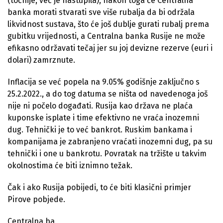
(točnije, već je nastupila), nakon toga će Centralna
banka morati stvarati sve više rubalja da bi održala
likvidnost sustava, što će još dublje gurati rubalj prema
gubitku vrijednosti, a Centralna banka Rusije ne može
efikasno održavati tečaj jer su joj devizne rezerve (euri i
dolari) zamrznute.
Inflacija se već popela na 9.05% godišnje zaključno s
25.2.2022., a do tog datuma se ništa od navedenoga još
nije ni počelo događati. Rusija kao država ne plaća
kuponske isplate i time efektivno ne vraća inozemni
dug. Tehnički je to već bankrot. Ruskim bankama i
kompanijama je zabranjeno vraćati inozemni dug, pa su
tehnički i one u bankrotu. Povratak na tržište u takvim
okolnostima će biti iznimno težak.
Čak i ako Rusija pobijedi, to će biti klasični primjer
Pirove pobjede.
Centralna.ba