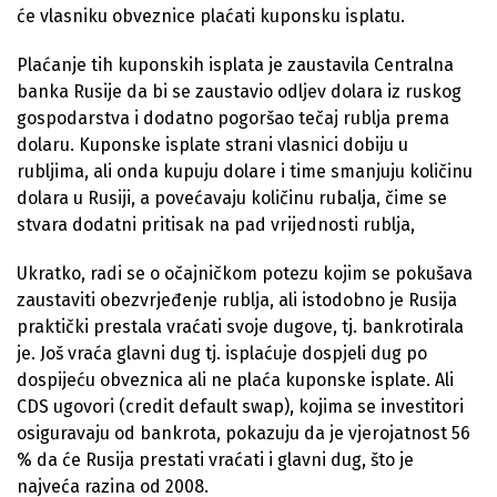
će vlasniku obveznice plaćati kuponsku isplatu.
Plaćanje tih kuponskih isplata je zaustavila Centralna
banka Rusije da bi se zaustavio odljev dolara iz ruskog
gospodarstva i dodatno pogoršao tečaj rublja prema
dolaru. Kuponske isplate strani vlasnici dobiju u
rubljima, ali onda kupuju dolare i time smanjuju količinu
dolara u Rusiji, a povećavaju količinu rubalja, čime se
stvara dodatni pritisak na pad vrijednosti rublja,
Ukratko, radi se o očajničkom potezu kojim se pokušava
zaustaviti obezvrjeđenje rublja, ali istodobno je Rusija
praktički prestala vraćati svoje dugove, tj. bankrotirala
je. Još vraća glavni dug tj. isplaćuje dospjeli dug po
dospijeću obveznica ali ne plaća kuponske isplate. Ali
CDS ugovori (credit default swap), kojima se investitori
osiguravaju od bankrota, pokazuju da je vjerojatnost 56
% da će Rusija prestati vraćati i glavni dug, što je
najveća razina od 2008.