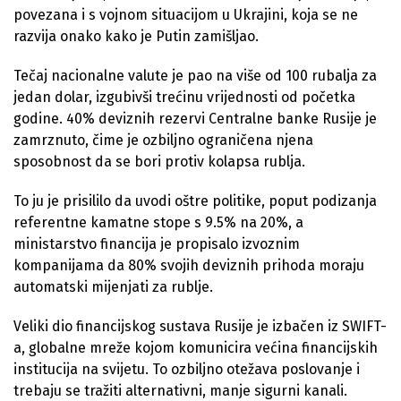
povezana i s vojnom situacijom u Ukrajini, koja se ne
razvija onako kako je Putin zamišljao.
Tečaj nacionalne valute je pao na više od 100 rubalja za
jedan dolar, izgubivši trećinu vrijednosti od početka
godine. 40% deviznih rezervi Centralne banke Rusije je
zamrznuto, čime je ozbiljno ograničena njena
sposobnost da se bori protiv kolapsa rublja.
To ju je prisililo da uvodi oštre politike, poput podizanja
referentne kamatne stope s 9.5% na 20%, a
ministarstvo financija je propisalo izvoznim
kompanijama da 80% svojih deviznih prihoda moraju
automatski mijenjati za rublje.
Veliki dio financijskog sustava Rusije je izbačen iz SWIFT-
a, globalne mreže kojom komunicira većina financijskih
institucija na svijetu. To ozbiljno otežava poslovanje i
trebaju se tražiti alternativni, manje sigurni kanali.