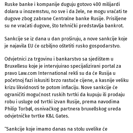
Ruske banke i kompanije duguju gotovo 400 milijardi
dolara u inozemstvu, no sve i da žele, ne mogu vraćati te
dugove zbog zabrane Centralne banke Rusije. Prisiljene
su ne vraćati dugove, što tehnički predstavlja bankrot.
Sankcije se iz dana u dan proširuju, a nove sankcije koje
je najavila EU će ozbiljno oštetiti rusko gospodarstvo.
Odvjetnici za trgovinu i bankarstvo sa sjedištem u
Bruxellesu koje je intervjuirao specijalizirani portal za
pravo Law.com International rekli su da će Rusija u
početnoj fazi iskusiti brzo rastuće cijene, a kasnije veliku
krizu likvidnosti te potom inflaciju. Nove sankcije će
ograničiti mogućnost ruskih tvrtki da kupuju ili prodaju
robu i usluge od tvrtki izvan Rusije, prema navodima
Philip Torbøl, osnivačkog partnera bruxellskog ureda
odvjetničke tvrtke K&L Gates.
“Sankcije koje imamo danas na stolu uvelike će