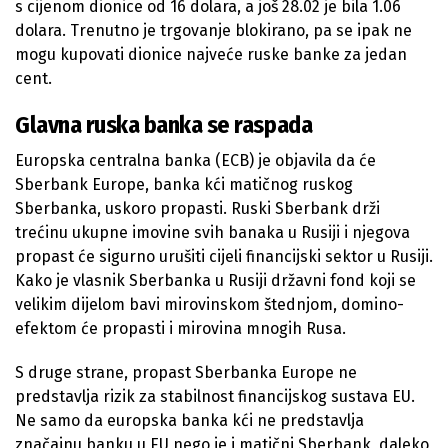
s cijenom dionice od 16 dolara, a još 28.02 je bila 1.06
dolara. Trenutno je trgovanje blokirano, pa se ipak ne
mogu kupovati dionice najveće ruske banke za jedan
cent.
Glavna ruska banka se raspada
Europska centralna banka (ECB) je objavila da će
Sberbank Europe, banka kći matičnog ruskog
Sberbanka, uskoro propasti. Ruski Sberbank drži
trećinu ukupne imovine svih banaka u Rusiji i njegova
propast će sigurno urušiti cijeli financijski sektor u Rusiji.
Kako je vlasnik Sberbanka u Rusiji državni fond koji se
velikim dijelom bavi mirovinskom štednjom, domino-
efektom će propasti i mirovina mnogih Rusa.
S druge strane, propast Sberbanka Europe ne
predstavlja rizik za stabilnost financijskog sustava EU.
Ne samo da europska banka kći ne predstavlja
značajnu banku u EU nego je i matični Sberbank, daleko