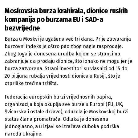
Moskovska burza krahirala, dionice ruskih
kompanija po burzama EU i SAD-a
bezvrijedne
Burza u Moskvi je ugašena već tri dana. Prije zatvaranja
burzovni indeks je oštro pao zbog nagle rasprodaje.
Zbog toga je donesena uredba kojom se strancima
zabranjuje da prodaju dionice, što ionako ne mogu jer je
burza zatvorena. Strani investitori su vlasnici od 15 do
20 bilijuna rubalja vrijednosti dionica u Rusiji, što je
otprilike trećina tržišta.
Federacija europskih burzi vrijednosnih papira,
organizacija koja okuplja sve burze u Europi (EU, UK,
Švicarska i ostale države), oduzela je Moskovskoj burzi
status člana promatrača. Odluka je donesena
jednoglasno, a u izjavi se izražava duboka podrška
narodu Ukrajine.