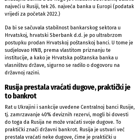
najveći u Rusiji, tek 26. najveća banka u Europi (podatak
vrijedi za početak 2022.)
Da bi se sačuvala stabilnost bankarskog sektora u
Hrvatskoj, hrvatski Sberbank d.d. je po ultrabrzom
postupku prodan Hrvatskoj poštanskoj banci. U tome je
sudjelovao HNB, prema vlastitom priznanju te
institucije, a kako je Hrvatska poštanska banka u
vlasništvu države, sigurno se radilo o dogovoru na
državnoj razini.
Rusija prestala vraćati dugove, praktički je
to bankrot
Rat u Ukrajini i sankcije uvedene Centralnoj banci Rusije,
tj. zamrzavanje 40% deviznih rezervi, mogli bi dovesti
do toga da Rusija ne može vraćati svoje dugove. To
praktički znači državni bankrot. Rusija je ustvari već
prestala vraćati neke dugove, čime je praktički u