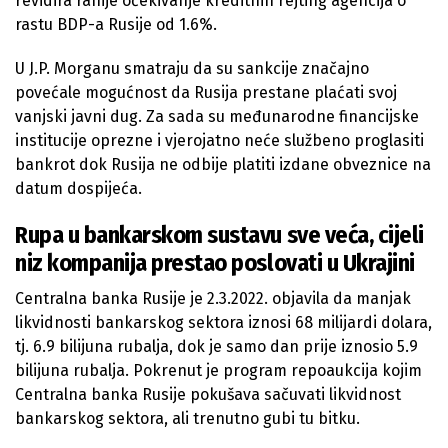
revidira ranije očekivanje kreditnih rejting agencija o
rastu BDP-a Rusije od 1.6%.
U J.P. Morganu smatraju da su sankcije značajno
povećale mogućnost da Rusija prestane plaćati svoj
vanjski javni dug. Za sada su međunarodne financijske
institucije oprezne i vjerojatno neće službeno proglasiti
bankrot dok Rusija ne odbije platiti izdane obveznice na
datum dospijeća.
Rupa u bankarskom sustavu sve veća, cijeli
niz kompanija prestao poslovati u Ukrajini
Centralna banka Rusije je 2.3.2022. objavila da manjak
likvidnosti bankarskog sektora iznosi 68 milijardi dolara,
tj. 6.9 bilijuna rubalja, dok je samo dan prije iznosio 5.9
bilijuna rubalja. Pokrenut je program repoaukcija kojim
Centralna banka Rusije pokušava sačuvati likvidnost
bankarskog sektora, ali trenutno gubi tu bitku.