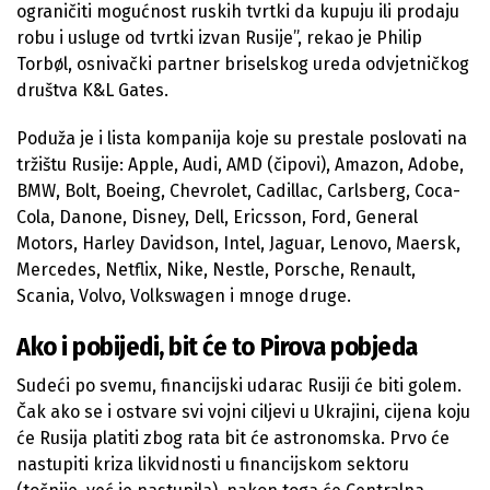
ograničiti mogućnost ruskih tvrtki da kupuju ili prodaju
robu i usluge od tvrtki izvan Rusije”, rekao je Philip
Torbøl, osnivački partner briselskog ureda odvjetničkog
društva K&L Gates.
Poduža je i lista kompanija koje su prestale poslovati na
tržištu Rusije: Apple, Audi, AMD (čipovi), Amazon, Adobe,
BMW, Bolt, Boeing, Chevrolet, Cadillac, Carlsberg, Coca-
Cola, Danone, Disney, Dell, Ericsson, Ford, General
Motors, Harley Davidson, Intel, Jaguar, Lenovo, Maersk,
Mercedes, Netflix, Nike, Nestle, Porsche, Renault,
Scania, Volvo, Volkswagen i mnoge druge.
Ako i pobijedi, bit će to Pirova pobjeda
Sudeći po svemu, financijski udarac Rusiji će biti golem.
Čak ako se i ostvare svi vojni ciljevi u Ukrajini, cijena koju
će Rusija platiti zbog rata bit će astronomska. Prvo će
nastupiti kriza likvidnosti u financijskom sektoru