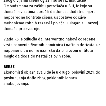
Zbog divljanja cijena oglasili su se i iz institucije
Ombudsmana za zaštitu potrošača u BiH, iz koje su
domaćim vlastima poručili da donesu dodatne mjere
neposredne kontrole cijena, uspostave održive
mehanizme robnih rezervi i pojačaju ulaganje u razvoj
domaće proizvodnje.
Vlada RS je odlučila da interventno nabavi određene
vrste osnovnih životnih namirnica i naftnih derivata, uz
napomenu da nema naznaka da bi u ovom entitetu
moglo da dođe do nestašice ovih roba.
BERZE
Ekonomisti objašnjavaju da je u drugoj polovini 2021. do
poskupljenja došlo zbog pokidanih lanaca
snabdijevanja.