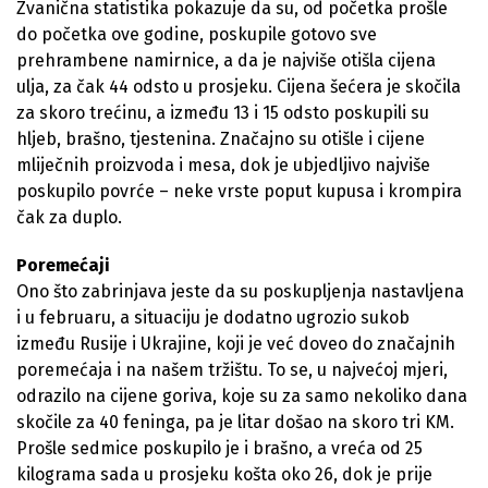
Zvanična statistika pokazuje da su, od početka prošle
do početka ove godine, poskupile gotovo sve
prehrambene namirnice, a da je najviše otišla cijena
ulja, za čak 44 odsto u prosjeku. Cijena šećera je skočila
za skoro trećinu, a između 13 i 15 odsto poskupili su
hljeb, brašno, tjestenina. Značajno su otišle i cijene
mliječnih proizvoda i mesa, dok je ubjedljivo najviše
poskupilo povrće – neke vrste poput kupusa i krompira
čak za duplo.
Poremećaji
Ono što zabrinjava jeste da su poskupljenja nastavljena
i u februaru, a situaciju je dodatno ugrozio sukob
između Rusije i Ukrajine, koji je već doveo do značajnih
poremećaja i na našem tržištu. To se, u najvećoj mjeri,
odrazilo na cijene goriva, koje su za samo nekoliko dana
skočile za 40 feninga, pa je litar došao na skoro tri KM.
Prošle sedmice poskupilo je i brašno, a vreća od 25
kilograma sada u prosjeku košta oko 26, dok je prije