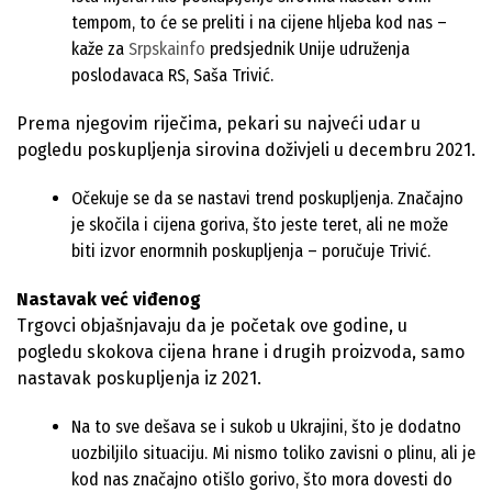
tempom, to će se preliti i na cijene hljeba kod nas –
kaže za
Srpskainfo
predsjednik Unije udruženja
poslodavaca RS, Saša Trivić.
Prema njegovim riječima, pekari su najveći udar u
pogledu poskupljenja sirovina doživjeli u decembru 2021.
Očekuje se da se nastavi trend poskupljenja. Značajno
je skočila i cijena goriva, što jeste teret, ali ne može
biti izvor enormnih poskupljenja – poručuje Trivić.
Nastavak već viđenog
Trgovci objašnjavaju da je početak ove godine, u
pogledu skokova cijena hrane i drugih proizvoda, samo
nastavak poskupljenja iz 2021.
Na to sve dešava se i sukob u Ukrajini, što je dodatno
uozbiljilo situaciju. Mi nismo toliko zavisni o plinu, ali je
kod nas značajno otišlo gorivo, što mora dovesti do