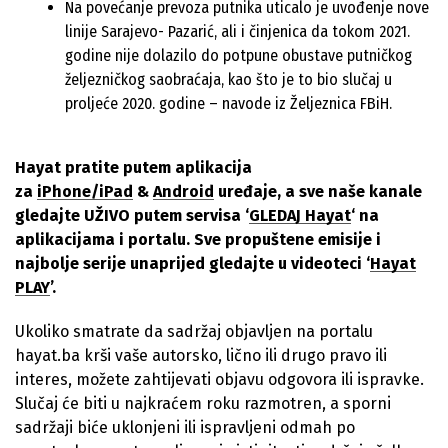
Na povećanje prevoza putnika uticalo je uvođenje nove
linije Sarajevo- Pazarić, ali i činjenica da tokom 2021.
godine nije dolazilo do potpune obustave putničkog
željezničkog saobraćaja, kao što je to bio slučaj u
proljeće 2020. godine – navode iz Željeznica FBiH.
Hayat pratite putem aplikacija
za
iPhone/iPad
&
Android
uređaje, a sve naše kanale
gledajte UŽIVO putem servisa ‘
GLEDAJ Hayat
‘ na
aplikacijama i portalu. Sve propuštene emisije i
najbolje serije unaprijed gledajte u videoteci ‘
Hayat
PLAY
’.
Ukoliko smatrate da sadržaj objavljen na portalu
hayat.ba krši vaše autorsko, lično ili drugo pravo ili
interes, možete zahtijevati objavu odgovora ili ispravke.
Slučaj će biti u najkraćem roku razmotren, a sporni
sadržaji biće uklonjeni ili ispravljeni odmah po