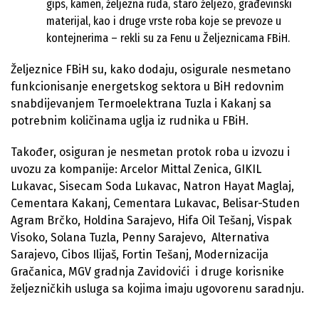
gips, kamen, željezna ruda, staro željezo, građevinski
materijal, kao i druge vrste roba koje se prevoze u
kontejnerima – rekli su za Fenu u Željeznicama FBiH.
Željeznice FBiH su, kako dodaju, osigurale nesmetano
funkcionisanje energetskog sektora u BiH redovnim
snabdijevanjem Termoelektrana Tuzla i Kakanj sa
potrebnim količinama uglja iz rudnika u FBiH.
Također, osiguran je nesmetan protok roba u izvozu i
uvozu za kompanije: Arcelor Mittal Zenica, GIKIL
Lukavac, Sisecam Soda Lukavac, Natron Hayat Maglaj,
Cementara Kakanj, Cementara Lukavac, Belisar-Studen
Agram Brčko, Holdina Sarajevo, Hifa Oil Tešanj, Vispak
Visoko, Solana Tuzla, Penny Sarajevo, Alternativa
Sarajevo, Cibos Ilijaš, Fortin Tešanj, Modernizacija
Gračanica, MGV gradnja Zavidovići i druge korisnike
željezničkih usluga sa kojima imaju ugovorenu saradnju.