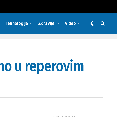
Tehnologija
Zdravlje
Video
mo u reperovim