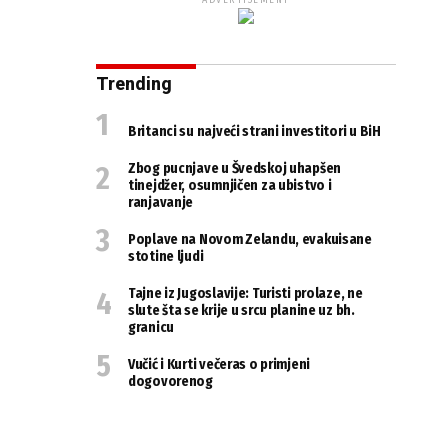
ADVERTISEMENT
Trending
Britanci su najveći strani investitori u BiH
Zbog pucnjave u Švedskoj uhapšen
tinejdžer, osumnjičen za ubistvo i
ranjavanje
Poplave na Novom Zelandu, evakuisane
stotine ljudi
Tajne iz Jugoslavije: Turisti prolaze, ne
slute šta se krije u srcu planine uz bh.
granicu
Vučić i Kurti večeras o primjeni
dogovorenog