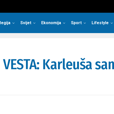
Regija
Svijet
Ekonomija
Sport
Lifestyle
VESTA: Karleuša sa