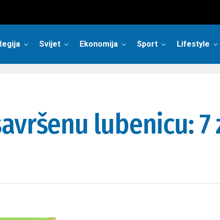
Regija
Svijet
Ekonomija
Sport
Lifestyle
avršenu lubenicu: 7 