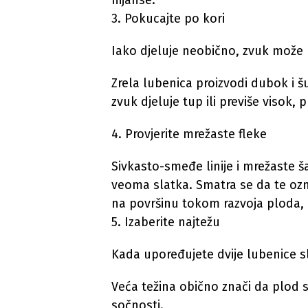
nijanse.
3. Pokucajte po kori
Iako djeluje neobično, zvuk može 
Zrela lubenica proizvodi dubok i 
zvuk djeluje tup ili previše visok,
4. Provjerite mrežaste fleke
Sivkasto-smeđe linije i mrežaste š
veoma slatka. Smatra se da te ozn
na površinu tokom razvoja ploda, 
5. Izaberite najtežu
Kada upoređujete dvije lubenice sli
Veća težina obično znači da plod s
sočnosti.