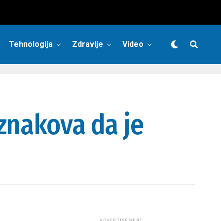
Tehnologija
Zdravlje
Video
znakova da je