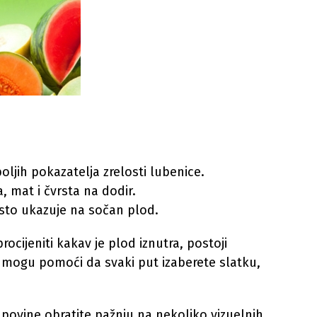
oljih pokazatelja zrelosti lubenice.
, mat i čvrsta na dodir.
esto ukazuje na sočan plod.
rocijeniti kakav je plod iznutra, postoji
i mogu pomoći da svaki put izaberete slatku,
upovine obratite pažnju na nekoliko vizuelnih