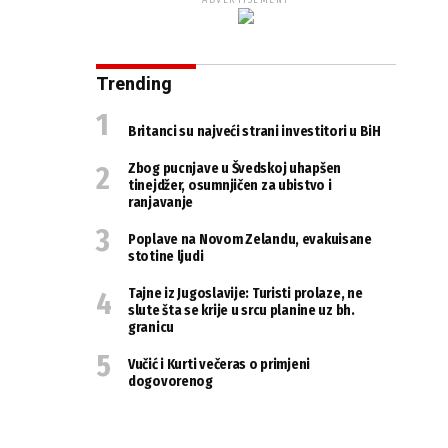
ADVERTISEMENT
Trending
Britanci su najveći strani investitori u BiH
Zbog pucnjave u Švedskoj uhapšen
tinejdžer, osumnjičen za ubistvo i
ranjavanje
Poplave na Novom Zelandu, evakuisane
stotine ljudi
Tajne iz Jugoslavije: Turisti prolaze, ne
slute šta se krije u srcu planine uz bh.
granicu
Vučić i Kurti večeras o primjeni
dogovorenog