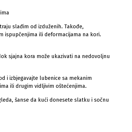
vima
raju slađim od izduženih. Takođe,
m ispupčenjima ili deformacijama na kori.
dok sjajna kora može ukazivati na nedovoljnu
plod i izbjegavajte lubenice sa mekanim
ma ili drugim vidljivim oštećenjima.
gleda, šanse da kući donesete slatku i sočnu