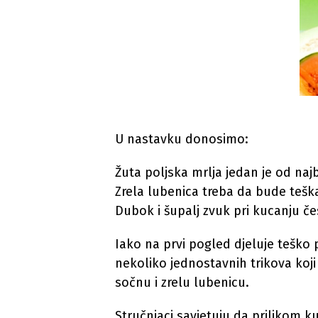
U nastavku donosimo:
Žuta poljska mrlja jedan je od najb
Zrela lubenica treba da bude teška
Dubok i šupalj zvuk pri kucanju č
Iako na prvi pogled djeluje teško p
nekoliko jednostavnih trikova koj
sočnu i zrelu lubenicu.
Stručnjaci savjetuju da prilikom k