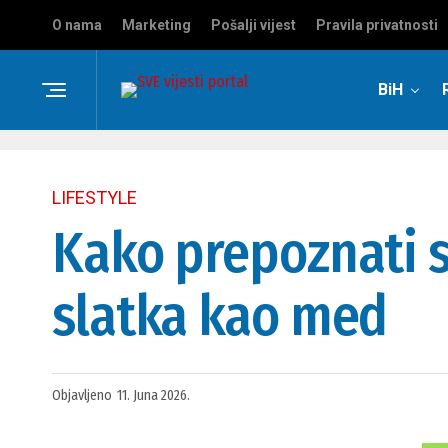
O nama
Marketing
Pošalji vijest
Pravila privatnosti
BiH
LIFESTYLE
Kako prepoznati s
slatka kao med
Objavljeno
11. Juna 2026.