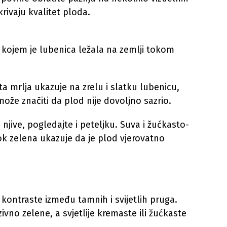
krivaju kvalitet ploda.
na kojem je lubenica ležala na zemlji tokom
a mrlja ukazuje na zrelu i slatku lubenicu,
 može značiti da plod nije dovoljno sazrio.
njive, pogledajte i peteljku. Suva i žućkasto-
ok zelena ukazuje da je plod vjerovatno
kontraste između tamnih i svijetlih pruga.
no zelene, a svjetlije kremaste ili žućkaste