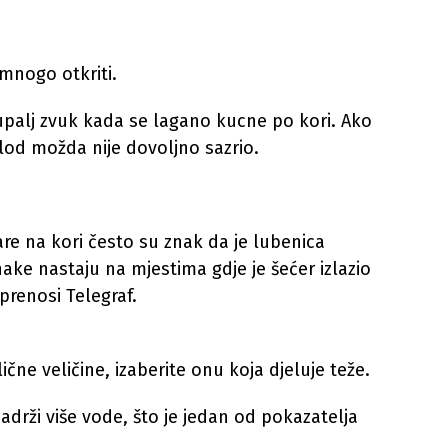
mnogo otkriti.
šupalj zvuk kada se lagano kucne po kori. Ako
 plod možda nije dovoljno sazrio.
are na kori često su znak da je lubenica
ake nastaju na mjestima gdje je šećer izlazio
prenosi Telegraf.
čne veličine, izaberite onu koja djeluje teže.
adrži više vode, što je jedan od pokazatelja