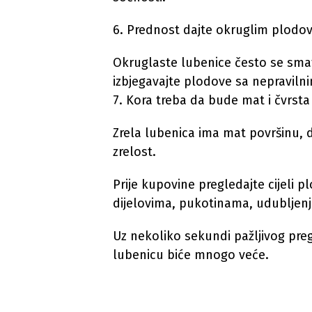
6. Prednost dajte okruglim plodo
Okruglaste lubenice često se smat
izbjegavajte plodove sa nepravilni
7. Kora treba da bude mat i čvrsta
Zrela lubenica ima mat površinu, 
zrelost.
Prije kupovine pregledajte cijeli 
dijelovima, pukotinama, udubljenji
Uz nekoliko sekundi pažljivog pre
lubenicu biće mnogo veće.