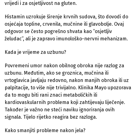
vrijedi i za osjetljivost na gluten.
Histamin uzrokuje širenje krvnih sudova, što dovodi do
osjećaja topline, crvenila, mučnine ili glavobolje. Ovaj
odgovor se često pogrešno shvata kao “osjetljiv
želudac”, ali je zapravo imunološko-nervni mehanizam.
Kada je vrijeme za uzbunu?
Povremeni umor nakon obilnog obroka nije razlog za
uzbunu. Međutim, ako se groznica, mučnina ili
vrtoglavica javljaju redovno, nakon manjih obroka ili uz
palpitacije, to više nije trivijalno. Klinika Mayo upozorava
da to mogu biti rani znaci metaboličkih ili
kardiovaskularnih problema koji zahtijevaju liječenje.
Također je važno ne steći naviku ignoriranja ovih
signala. Tijelo rijetko reagira bez razloga.
Kako smanjiti probleme nakon jela?