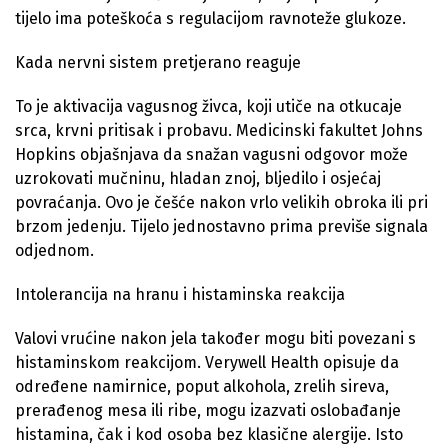
tijelo ima poteškoća s regulacijom ravnoteže glukoze.
Kada nervni sistem pretjerano reaguje
To je aktivacija vagusnog živca, koji utiče na otkucaje
srca, krvni pritisak i probavu. Medicinski fakultet Johns
Hopkins objašnjava da snažan vagusni odgovor može
uzrokovati mučninu, hladan znoj, bljedilo i osjećaj
povraćanja. Ovo je češće nakon vrlo velikih obroka ili pri
brzom jedenju. Tijelo jednostavno prima previše signala
odjednom.
Intolerancija na hranu i histaminska reakcija
Valovi vrućine nakon jela također mogu biti povezani s
histaminskom reakcijom. Verywell Health opisuje da
određene namirnice, poput alkohola, zrelih sireva,
prerađenog mesa ili ribe, mogu izazvati oslobađanje
histamina, čak i kod osoba bez klasične alergije. Isto