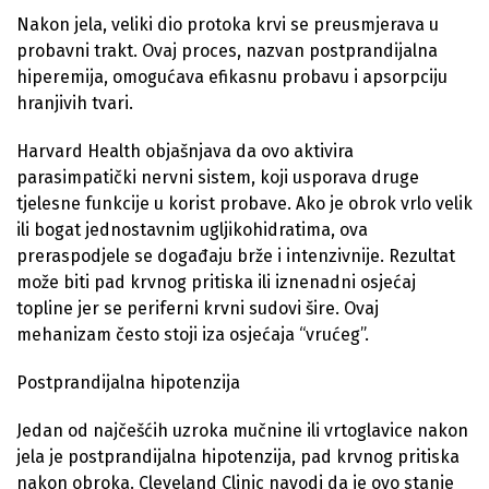
Nakon jela, veliki dio protoka krvi se preusmjerava u
probavni trakt. Ovaj proces, nazvan postprandijalna
hiperemija, omogućava efikasnu probavu i apsorpciju
hranjivih tvari.
Harvard Health objašnjava da ovo aktivira
parasimpatički nervni sistem, koji usporava druge
tjelesne funkcije u korist probave. Ako je obrok vrlo velik
ili bogat jednostavnim ugljikohidratima, ova
preraspodjele se događaju brže i intenzivnije. Rezultat
može biti pad krvnog pritiska ili iznenadni osjećaj
topline jer se periferni krvni sudovi šire. Ovaj
mehanizam često stoji iza osjećaja “vrućeg”.
Postprandijalna hipotenzija
Jedan od najčešćih uzroka mučnine ili vrtoglavice nakon
jela je postprandijalna hipotenzija, pad krvnog pritiska
nakon obroka. Cleveland Clinic navodi da je ovo stanje