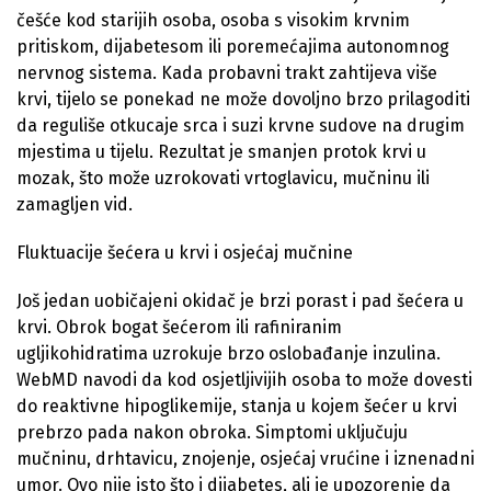
češće kod starijih osoba, osoba s visokim krvnim
pritiskom, dijabetesom ili poremećajima autonomnog
nervnog sistema. Kada probavni trakt zahtijeva više
krvi, tijelo se ponekad ne može dovoljno brzo prilagoditi
da reguliše otkucaje srca i suzi krvne sudove na drugim
mjestima u tijelu. Rezultat je smanjen protok krvi u
mozak, što može uzrokovati vrtoglavicu, mučninu ili
zamagljen vid.
Fluktuacije šećera u krvi i osjećaj mučnine
Još jedan uobičajeni okidač je brzi porast i pad šećera u
krvi. Obrok bogat šećerom ili rafiniranim
ugljikohidratima uzrokuje brzo oslobađanje inzulina.
WebMD navodi da kod osjetljivijih osoba to može dovesti
do reaktivne hipoglikemije, stanja u kojem šećer u krvi
prebrzo pada nakon obroka. Simptomi uključuju
mučninu, drhtavicu, znojenje, osjećaj vrućine i iznenadni
umor. Ovo nije isto što i dijabetes, ali je upozorenje da